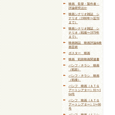
映画 監督・製作者・
評論研究ほか
映画シナリオ雑誌 シ
ナリオ（1980年〜近刊
まで）
映画シナリオ雑誌 シ
ナリオ（戦後〜1979年
まで）
映画雑誌 映画評論&映
画芸術
ポスター 映画
映画 戦前映画関連書
パンフ・チラシ 映画
（戦前）
パンフ・チラシ 映画
（戦後）
パンフ 映画（ＡＴＧ
アートシアター）91〜1
64号
パンフ 映画（ＡＴＧ
アートシアター）1〜90
号
パンフ 映画（ミニシ