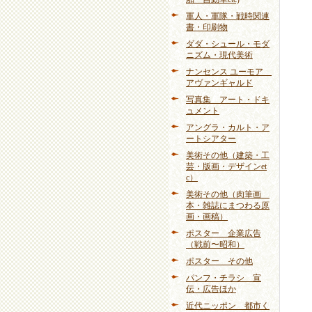
軍人・軍隊・戦時関連
書・印刷物
ダダ・シュール・モダ
ニズム・現代美術
ナンセンス ユーモア
アヴァンギャルド
写真集 アート・ドキ
ュメント
アングラ・カルト・ア
ートシアター
美術その他（建築・工
芸・版画・デザインet
c）
美術その他（肉筆画
本・雑誌にまつわる原
画・画稿）
ポスター 企業広告
（戦前〜昭和）
ポスター その他
パンフ・チラシ 宣
伝・広告ほか
近代ニッポン 都市く