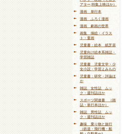
アター,特集上映ほか）
漫画 単行本
漫画 ふろく漫画
漫画 劇画の世界
画集 挿絵・イラス
ト・童画
児童書：絵本 紙芝居
児童向け絵本系雑誌・
学習雑誌
児童書 児童文学・少
女小説・学習よみもの
児童書：研究・評論ほ
か
雑誌 女性誌 ムッ
ク・週刊誌ほか
スポーツ関連書 （雑
誌・単行本ほか）
雑誌 男性誌 ムッ
ク・週刊誌ほか
趣味 乗り物と旅行
（鉄道・飛行機・船
舶・自動車etc)