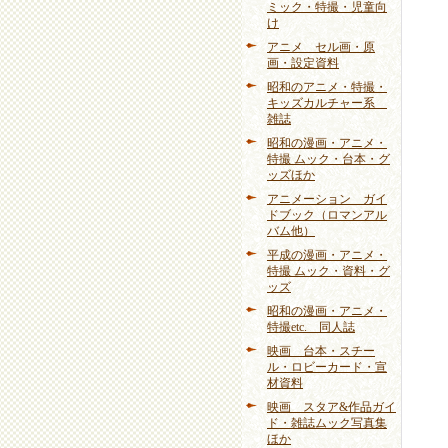
ミック・特撮・児童向
け
アニメ セル画・原
画・設定資料
昭和のアニメ・特撮・
キッズカルチャー系
雑誌
昭和の漫画・アニメ・
特撮 ムック・台本・グ
ッズほか
アニメーション ガイ
ドブック（ロマンアル
バム他）
平成の漫画・アニメ・
特撮 ムック・資料・グ
ッズ
昭和の漫画・アニメ・
特撮etc. 同人誌
映画 台本・スチー
ル・ロビーカード・宣
材資料
映画 スタア&作品ガイ
ド・雑誌ムック写真集
ほか