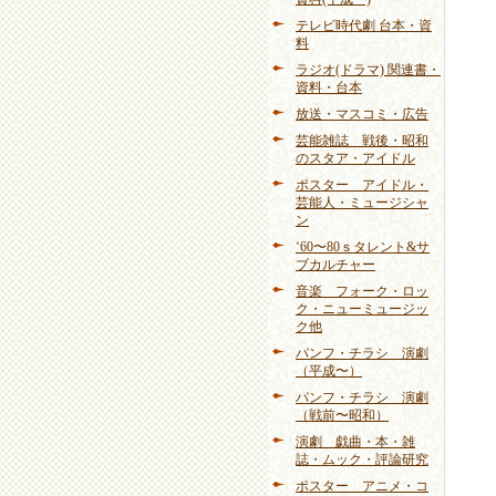
テレビ時代劇 台本・資
料
ラジオ(ドラマ) 関連書・
資料・台本
放送・マスコミ・広告
芸能雑誌 戦後・昭和
のスタア・アイドル
ポスター アイドル・
芸能人・ミュージシャ
ン
‘60〜80ｓタレント&サ
ブカルチャー
音楽 フォーク・ロッ
ク・ニューミュージッ
ク他
パンフ・チラシ 演劇
（平成〜）
パンフ・チラシ 演劇
（戦前〜昭和）
演劇 戯曲・本・雑
誌・ムック・評論研究
ポスター アニメ・コ