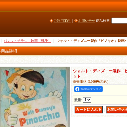
ご利用案内
｜
お問い合せ
商品検索
:
｜
パンフ・チラシ 映画（戦後）
｜
ウォルト・ディズニー製作「ピノキオ」映画
商品詳細
ウォルト・ディズニー製作「
ット
販売価格
:
3,000円
(税込)
Facebookでシェア
数量
:
｜