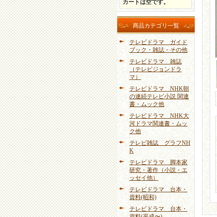
カートは空です。
商品カテゴリ一覧
テレビドラマ ガイド
ブック・雑誌・その他
テレビドラマ 雑誌
（テレビジョンドラ
マ）
テレビドラマ NHK朝
の連続テレビ小説 関連
書・ムック他
テレビドラマ NHK大
河ドラマ関連書・ムッ
ク他
テレビ雑誌 グラフNH
K
テレビドラマ 脚本家
研究・著作（小説・エ
ッセイ他）
テレビドラマ 台本・
資料(昭和)
テレビドラマ 台本・
資料(平成〜)