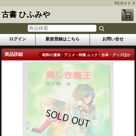
PCサイト
古書 ひふみや
ログイン
新規登録はこちら
お問い合せ
商品詳細
昭和の漫画・アニメ・特撮 ムック・台本・グッズほか