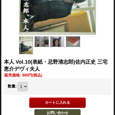
本人 Vol.10(表紙・忌野清志郎)佐内正史 三宅
恵介デヴィ夫人
販売価格
:
900円
(税込)
数量
: