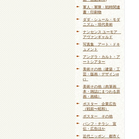
軍人・軍隊・戦時関連
書・印刷物
ダダ・シュール・モダ
ニズム・現代美術
ナンセンス ユーモア
アヴァンギャルド
写真集 アート・ドキ
ュメント
アングラ・カルト・ア
ートシアター
美術その他（建築・工
芸・版画・デザインet
c）
美術その他（肉筆画
本・雑誌にまつわる原
画・画稿）
ポスター 企業広告
（戦前〜昭和）
ポスター その他
パンフ・チラシ 宣
伝・広告ほか
近代ニッポン 都市く