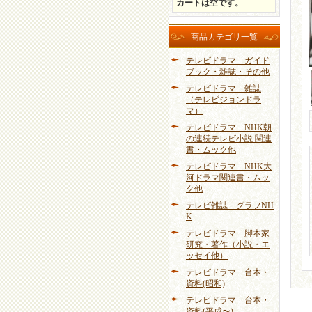
カートは空です。
商品カテゴリ一覧
テレビドラマ ガイド
ブック・雑誌・その他
テレビドラマ 雑誌
（テレビジョンドラ
マ）
テレビドラマ NHK朝
の連続テレビ小説 関連
書・ムック他
テレビドラマ NHK大
河ドラマ関連書・ムッ
ク他
テレビ雑誌 グラフNH
K
テレビドラマ 脚本家
研究・著作（小説・エ
ッセイ他）
テレビドラマ 台本・
資料(昭和)
テレビドラマ 台本・
資料(平成〜)