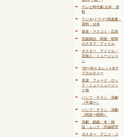
テレビ時代劇 台本・資
料
ラジオ(ドラマ) 関連書・
資料・台本
放送・マスコミ・広告
芸能雑誌 戦後・昭和
のスタア・アイドル
ポスター アイドル・
芸能人・ミュージシャ
ン
‘60〜80ｓタレント&サ
ブカルチャー
音楽 フォーク・ロッ
ク・ニューミュージッ
ク他
パンフ・チラシ 演劇
（平成〜）
パンフ・チラシ 演劇
（戦前〜昭和）
演劇 戯曲・本・雑
誌・ムック・評論研究
ポスター アニメ・コ