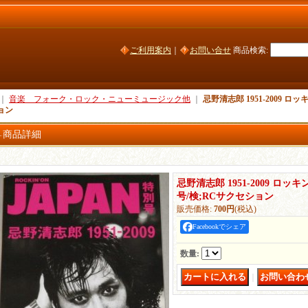
ご利用案内
｜
お問い合せ
商品検索
:
｜
音楽 フォーク・ロック・ニューミュージック他
｜
忌野清志郎 1951-2009 
ョン
商品詳細
忌野清志郎 1951-2009 ロ
号/検;RCサクセション
販売価格
:
700円
(税込)
Facebookでシェア
数量
:
｜