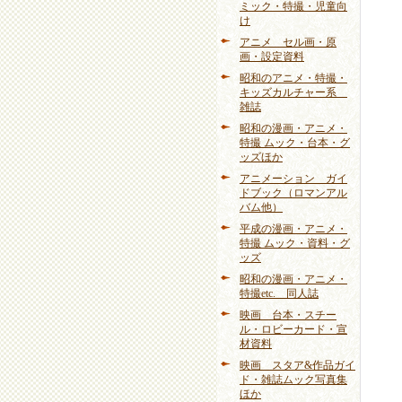
ミック・特撮・児童向
け
アニメ セル画・原
画・設定資料
昭和のアニメ・特撮・
キッズカルチャー系
雑誌
昭和の漫画・アニメ・
特撮 ムック・台本・グ
ッズほか
アニメーション ガイ
ドブック（ロマンアル
バム他）
平成の漫画・アニメ・
特撮 ムック・資料・グ
ッズ
昭和の漫画・アニメ・
特撮etc. 同人誌
映画 台本・スチー
ル・ロビーカード・宣
材資料
映画 スタア&作品ガイ
ド・雑誌ムック写真集
ほか