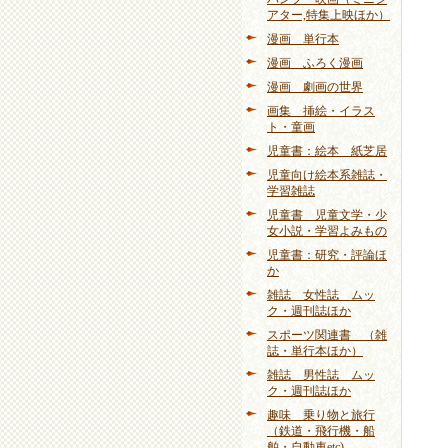
アター,特集上映ほか）
漫画 単行本
漫画 ふろく漫画
漫画 劇画の世界
画集 挿絵・イラス
ト・童画
児童書：絵本 紙芝居
児童向け絵本系雑誌・
学習雑誌
児童書 児童文学・少
女小説・学習よみもの
児童書：研究・評論ほ
か
雑誌 女性誌 ムッ
ク・週刊誌ほか
スポーツ関連書 （雑
誌・単行本ほか）
雑誌 男性誌 ムッ
ク・週刊誌ほか
趣味 乗り物と旅行
（鉄道・飛行機・船
舶・自動車etc)