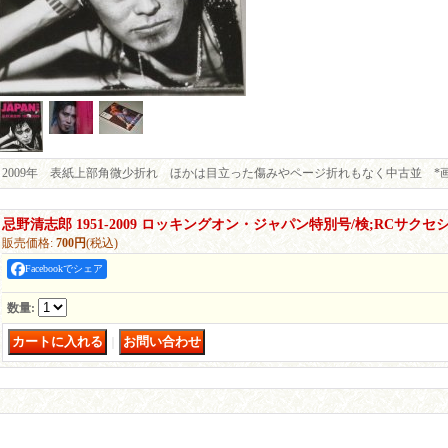
2009年 表紙上部角微少折れ ほかは目立った傷みやページ折れもなく中古並 *
忌野清志郎 1951-2009 ロッキングオン・ジャパン特別号/検;RCサクセ
販売価格
:
700円
(税込)
Facebookでシェア
数量
:
｜