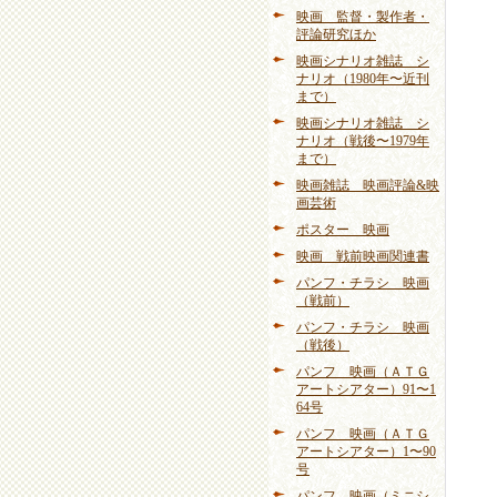
映画 監督・製作者・
評論研究ほか
映画シナリオ雑誌 シ
ナリオ（1980年〜近刊
まで）
映画シナリオ雑誌 シ
ナリオ（戦後〜1979年
まで）
映画雑誌 映画評論&映
画芸術
ポスター 映画
映画 戦前映画関連書
パンフ・チラシ 映画
（戦前）
パンフ・チラシ 映画
（戦後）
パンフ 映画（ＡＴＧ
アートシアター）91〜1
64号
パンフ 映画（ＡＴＧ
アートシアター）1〜90
号
パンフ 映画（ミニシ