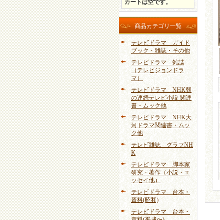
カートは空です。
商品カテゴリ一覧
テレビドラマ ガイド
ブック・雑誌・その他
テレビドラマ 雑誌
（テレビジョンドラ
マ）
テレビドラマ NHK朝
の連続テレビ小説 関連
書・ムック他
テレビドラマ NHK大
河ドラマ関連書・ムッ
ク他
テレビ雑誌 グラフNH
K
テレビドラマ 脚本家
研究・著作（小説・エ
ッセイ他）
テレビドラマ 台本・
資料(昭和)
テレビドラマ 台本・
資料(平成〜)