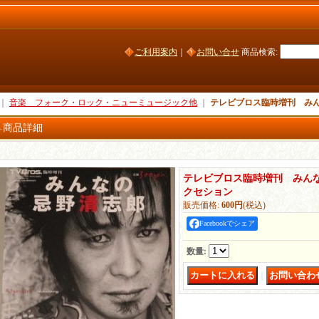
ご利用案内
｜
お問い合せ
商品検索
:
｜
音楽 フォーク・ロック・ニューミュージック他
｜
テレビブロス臨時増刊 みん
商品詳細
テレビブロス臨時増刊 みんな
クセション
販売価格
:
600円
(税込)
Facebookでシェア
数量
:
｜