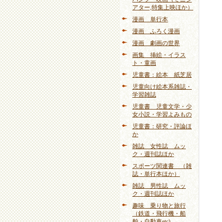
アター,特集上映ほか）
漫画 単行本
漫画 ふろく漫画
漫画 劇画の世界
画集 挿絵・イラス
ト・童画
児童書：絵本 紙芝居
児童向け絵本系雑誌・
学習雑誌
児童書 児童文学・少
女小説・学習よみもの
児童書：研究・評論ほ
か
雑誌 女性誌 ムッ
ク・週刊誌ほか
スポーツ関連書 （雑
誌・単行本ほか）
雑誌 男性誌 ムッ
ク・週刊誌ほか
趣味 乗り物と旅行
（鉄道・飛行機・船
舶・自動車etc)