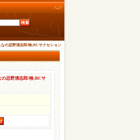
なの忌野清志郎/検;RCサクセション
の忌野清志郎/検;RCサ