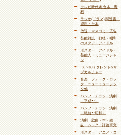
テレビ時代劇 台本・資
料
ラジオ(ドラマ) 関連書・
資料・台本
放送・マスコミ・広告
芸能雑誌 戦後・昭和
のスタア・アイドル
ポスター アイドル・
芸能人・ミュージシャ
ン
‘60〜80ｓタレント&サ
ブカルチャー
音楽 フォーク・ロッ
ク・ニューミュージッ
ク他
パンフ・チラシ 演劇
（平成〜）
パンフ・チラシ 演劇
（戦前〜昭和）
演劇 戯曲・本・雑
誌・ムック・評論研究
ポスター アニメ・コ