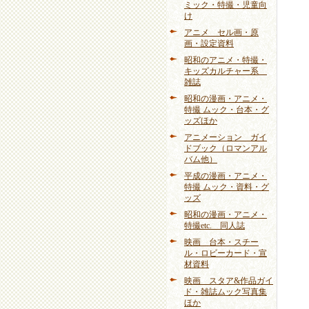
ミック・特撮・児童向
け
アニメ セル画・原
画・設定資料
昭和のアニメ・特撮・
キッズカルチャー系
雑誌
昭和の漫画・アニメ・
特撮 ムック・台本・グ
ッズほか
アニメーション ガイ
ドブック（ロマンアル
バム他）
平成の漫画・アニメ・
特撮 ムック・資料・グ
ッズ
昭和の漫画・アニメ・
特撮etc. 同人誌
映画 台本・スチー
ル・ロビーカード・宣
材資料
映画 スタア&作品ガイ
ド・雑誌ムック写真集
ほか