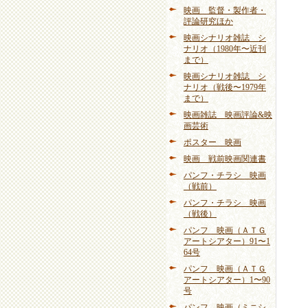
映画 監督・製作者・
評論研究ほか
映画シナリオ雑誌 シ
ナリオ（1980年〜近刊
まで）
映画シナリオ雑誌 シ
ナリオ（戦後〜1979年
まで）
映画雑誌 映画評論&映
画芸術
ポスター 映画
映画 戦前映画関連書
パンフ・チラシ 映画
（戦前）
パンフ・チラシ 映画
（戦後）
パンフ 映画（ＡＴＧ
アートシアター）91〜1
64号
パンフ 映画（ＡＴＧ
アートシアター）1〜90
号
パンフ 映画（ミニシ