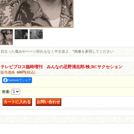
目立った傷みやページ折れもなく中古並上 *画像を参照してください
テレビブロス臨時増刊 みんなの忌野清志郎/検;RCサクセション
販売価格
:
600円
(税込)
Facebookでシェア
数量
:
｜