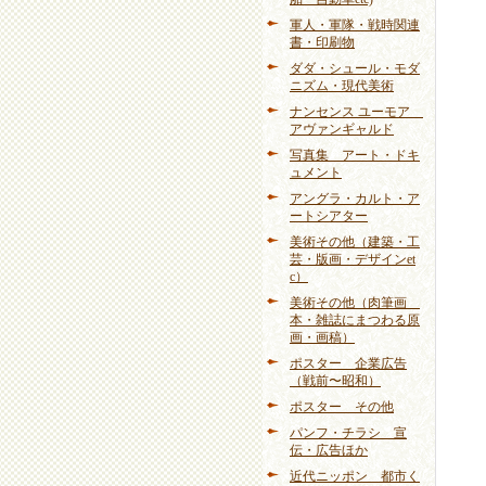
軍人・軍隊・戦時関連
書・印刷物
ダダ・シュール・モダ
ニズム・現代美術
ナンセンス ユーモア
アヴァンギャルド
写真集 アート・ドキ
ュメント
アングラ・カルト・ア
ートシアター
美術その他（建築・工
芸・版画・デザインet
c）
美術その他（肉筆画
本・雑誌にまつわる原
画・画稿）
ポスター 企業広告
（戦前〜昭和）
ポスター その他
パンフ・チラシ 宣
伝・広告ほか
近代ニッポン 都市く