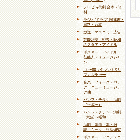
テレビ時代劇 台本・資
料
ラジオ(ドラマ) 関連書・
資料・台本
放送・マスコミ・広告
芸能雑誌 戦後・昭和
のスタア・アイドル
ポスター アイドル・
芸能人・ミュージシャ
ン
‘60〜80ｓタレント&サ
ブカルチャー
音楽 フォーク・ロッ
ク・ニューミュージッ
ク他
パンフ・チラシ 演劇
（平成〜）
パンフ・チラシ 演劇
（戦前〜昭和）
演劇 戯曲・本・雑
誌・ムック・評論研究
ポスター アニメ・コ