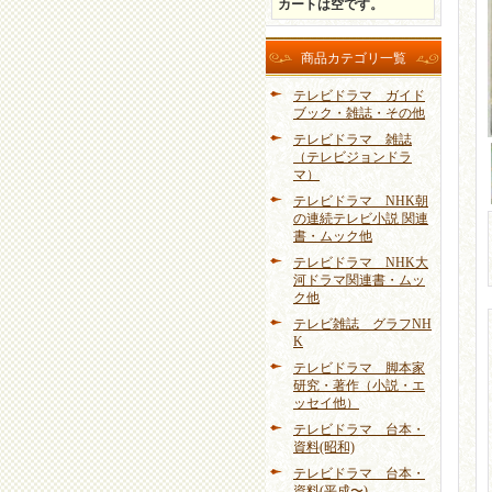
カートは空です。
商品カテゴリ一覧
テレビドラマ ガイド
ブック・雑誌・その他
テレビドラマ 雑誌
（テレビジョンドラ
マ）
テレビドラマ NHK朝
の連続テレビ小説 関連
書・ムック他
テレビドラマ NHK大
河ドラマ関連書・ムッ
ク他
テレビ雑誌 グラフNH
K
テレビドラマ 脚本家
研究・著作（小説・エ
ッセイ他）
テレビドラマ 台本・
資料(昭和)
テレビドラマ 台本・
資料(平成〜)