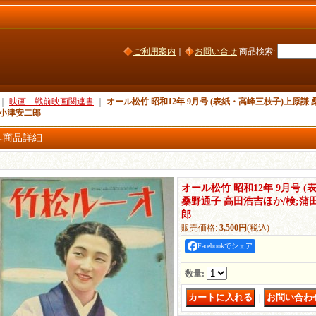
ご利用案内
｜
お問い合せ
商品検索
:
｜
映画 戦前映画関連書
｜
オール松竹 昭和12年 9月号 (表紙・高峰三枝子)上原謙 
 小津安二郎
商品詳細
オール松竹 昭和12年 9月号 
桑野通子 高田浩吉ほか/検;蒲
郎
販売価格
:
3,500円
(税込)
Facebookでシェア
数量
:
｜