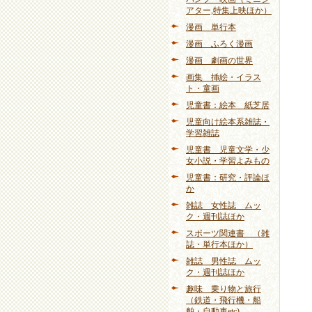
アター,特集上映ほか）
漫画 単行本
漫画 ふろく漫画
漫画 劇画の世界
画集 挿絵・イラス
ト・童画
児童書：絵本 紙芝居
児童向け絵本系雑誌・
学習雑誌
児童書 児童文学・少
女小説・学習よみもの
児童書：研究・評論ほ
か
雑誌 女性誌 ムッ
ク・週刊誌ほか
スポーツ関連書 （雑
誌・単行本ほか）
雑誌 男性誌 ムッ
ク・週刊誌ほか
趣味 乗り物と旅行
（鉄道・飛行機・船
舶・自動車etc)