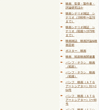
映画 監督・製作者・
評論研究ほか
映画シナリオ雑誌 シ
ナリオ（1980年〜近刊
まで）
映画シナリオ雑誌 シ
ナリオ（戦後〜1979年
まで）
映画雑誌 映画評論&映
画芸術
ポスター 映画
映画 戦前映画関連書
パンフ・チラシ 映画
（戦前）
パンフ・チラシ 映画
（戦後）
パンフ 映画（ＡＴＧ
アートシアター）91〜1
64号
パンフ 映画（ＡＴＧ
アートシアター）1〜90
号
パンフ 映画（ミニシ