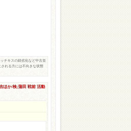
ホッチキスの錆劣化など中古並
にされる方には不向きな状態
吉ほか/検;蒲田 戦前 活動