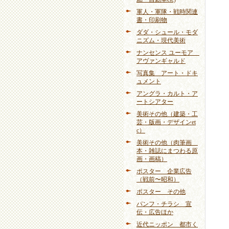
軍人・軍隊・戦時関連
書・印刷物
ダダ・シュール・モダ
ニズム・現代美術
ナンセンス ユーモア
アヴァンギャルド
写真集 アート・ドキ
ュメント
アングラ・カルト・ア
ートシアター
美術その他（建築・工
芸・版画・デザインet
c）
美術その他（肉筆画
本・雑誌にまつわる原
画・画稿）
ポスター 企業広告
（戦前〜昭和）
ポスター その他
パンフ・チラシ 宣
伝・広告ほか
近代ニッポン 都市く