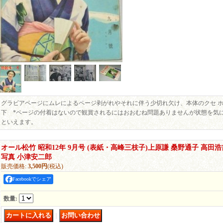
グラビアページにムレによるページ剥がれやそれに伴う少切れ欠け、本体のクセ 
下 *ページの付着はないので観賞されるにはおおむね問題ありませんが状態を気
といえます。
オール松竹 昭和12年 9月号 (表紙・高峰三枝子)上原謙 桑野通子 高田浩
写真 小津安二郎
販売価格
:
3,500円
(税込)
Facebookでシェア
数量
:
｜