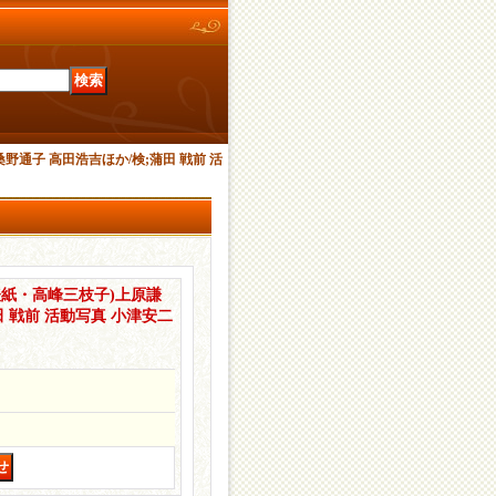
桑野通子 高田浩吉ほか/検;蒲田 戦前 活
(表紙・高峰三枝子)上原謙
田 戦前 活動写真 小津安二