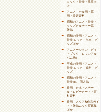
ミック・特撮・児童向
け
アニメ セル画・原
画・設定資料
昭和のアニメ・特撮・
キッズカルチャー系
雑誌
昭和の漫画・アニメ・
特撮 ムック・台本・グ
ッズほか
アニメーション ガイ
ドブック（ロマンアル
バム他）
平成の漫画・アニメ・
特撮 ムック・資料・グ
ッズ
昭和の漫画・アニメ・
特撮etc. 同人誌
映画 台本・スチー
ル・ロビーカード・宣
材資料
映画 スタア&作品ガイ
ド・雑誌ムック写真集
ほか