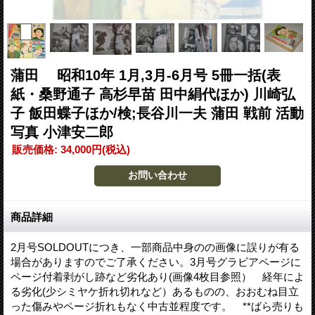
蒲田 昭和10年 1月,3月-6月号 5冊一括(表
紙・桑野通子 高杉早苗 田中絹代ほか) 川崎弘
子 飯田蝶子ほか/検;長谷川一夫 蒲田 戦前 活動
写真 小津安二郎
販売価格
:
34,000円
(税込)
商品詳細
2月号SOLDOUTにつき、一部商品中身のの画像に誤りが有る
場合がありますのでご了承ください。3月号グラビアページに
ページ付着剥がし跡など劣化あり(画像4枚目参照） 経年によ
る劣化(少シミヤケ折れ切れなど）あるものの、おおむね目立
った傷みやページ折れもなく中古並程度です。 **ばら売りも