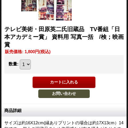
テレビ美術・田原英二氏旧蔵品 TV番組「日
本アカデミー賞」 資料用 写真一括 /検；映画
賞
販売価格
:
1,800円
(税込)
数量
:
商品詳細
サイズは約16X12cm(縁ありプリントの場合は約17X13cm）14