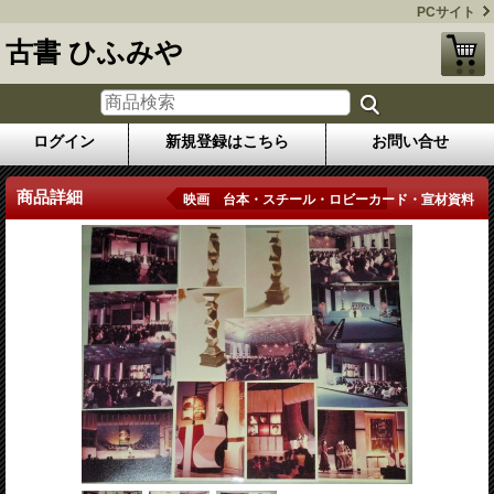
PCサイト
古書 ひふみや
ログイン
新規登録はこちら
お問い合せ
商品詳細
映画 台本・スチール・ロビーカード・宣材資料