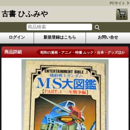
PCサイト
古書 ひふみや
ログイン
新規登録はこちら
お問い合せ
商品詳細
昭和の漫画・アニメ・特撮 ムック・台本・グッズほか