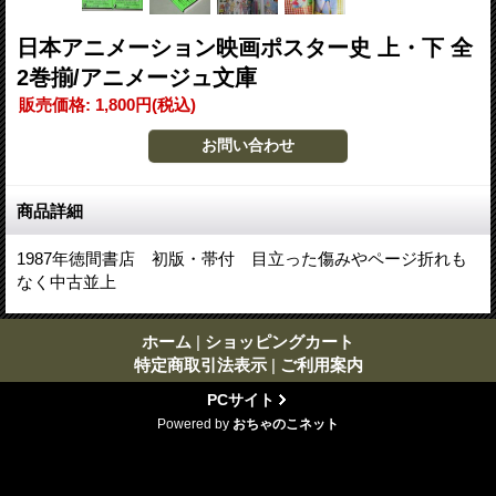
日本アニメーション映画ポスター史 上・下 全
2巻揃/アニメージュ文庫
販売価格
:
1,800円
(税込)
商品詳細
1987年徳間書店 初版・帯付 目立った傷みやページ折れも
なく中古並上
ホーム
|
ショッピングカート
特定商取引法表示
|
ご利用案内
PCサイト
Powered by
おちゃのこネット