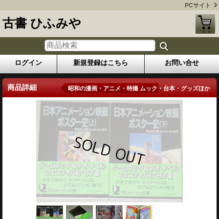
PCサイト
古書 ひふみや
ログイン
新規登録はこちら
お問い合せ
商品詳細
昭和の漫画・アニメ・特撮 ムック・台本・グッズほか