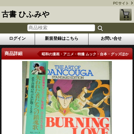
PCサイト
古書 ひふみや
ログイン
新規登録はこちら
お問い合せ
商品詳細
昭和の漫画・アニメ・特撮 ムック・台本・グッズほか