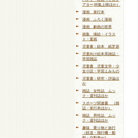
アター,特集上映ほか）
漫画 単行本
漫画 ふろく漫画
漫画 劇画の世界
画集 挿絵・イラス
ト・童画
児童書：絵本 紙芝居
児童向け絵本系雑誌・
学習雑誌
児童書 児童文学・少
女小説・学習よみもの
児童書：研究・評論ほ
か
雑誌 女性誌 ムッ
ク・週刊誌ほか
スポーツ関連書 （雑
誌・単行本ほか）
雑誌 男性誌 ムッ
ク・週刊誌ほか
趣味 乗り物と旅行
（鉄道・飛行機・船
舶・自動車etc)