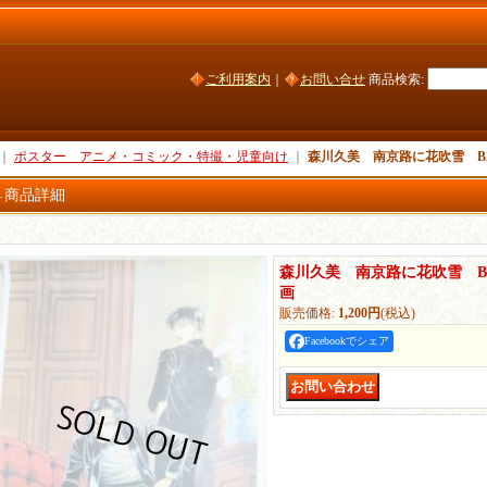
ご利用案内
｜
お問い合せ
商品検索
:
｜
ポスター アニメ・コミック・特撮・児童向け
｜
森川久美 南京路に花吹雪 B2判
商品詳細
森川久美 南京路に花吹雪 B2判
画
販売価格
:
1,200円
(税込)
Facebookでシェア