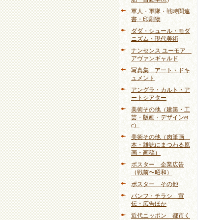
軍人・軍隊・戦時関連
書・印刷物
ダダ・シュール・モダ
ニズム・現代美術
ナンセンス ユーモア
アヴァンギャルド
写真集 アート・ドキ
ュメント
アングラ・カルト・ア
ートシアター
美術その他（建築・工
芸・版画・デザインet
c）
美術その他（肉筆画
本・雑誌にまつわる原
画・画稿）
ポスター 企業広告
（戦前〜昭和）
ポスター その他
パンフ・チラシ 宣
伝・広告ほか
近代ニッポン 都市く