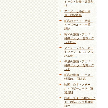
ミック・特撮・児童向
け
アニメ セル画・原
画・設定資料
昭和のアニメ・特撮・
キッズカルチャー系
雑誌
昭和の漫画・アニメ・
特撮 ムック・台本・グ
ッズほか
アニメーション ガイ
ドブック（ロマンアル
バム他）
平成の漫画・アニメ・
特撮 ムック・資料・グ
ッズ
昭和の漫画・アニメ・
特撮etc. 同人誌
映画 台本・スチー
ル・ロビーカード・宣
材資料
映画 スタア&作品ガイ
ド・雑誌ムック写真集
ほか