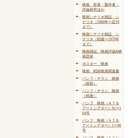
映画 監督・製作者・
評論研究ほか
映画シナリオ雑誌 シ
ナリオ（1980年〜近刊
まで）
映画シナリオ雑誌 シ
ナリオ（戦後〜1979年
まで）
映画雑誌 映画評論&映
画芸術
ポスター 映画
映画 戦前映画関連書
パンフ・チラシ 映画
（戦前）
パンフ・チラシ 映画
（戦後）
パンフ 映画（ＡＴＧ
アートシアター）91〜1
64号
パンフ 映画（ＡＴＧ
アートシアター）1〜90
号
パンフ 映画（ミニシ