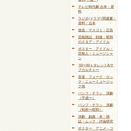
テレビ時代劇 台本・資
料
ラジオ(ドラマ) 関連書・
資料・台本
放送・マスコミ・広告
芸能雑誌 戦後・昭和
のスタア・アイドル
ポスター アイドル・
芸能人・ミュージシャ
ン
‘60〜80ｓタレント&サ
ブカルチャー
音楽 フォーク・ロッ
ク・ニューミュージッ
ク他
パンフ・チラシ 演劇
（平成〜）
パンフ・チラシ 演劇
（戦前〜昭和）
演劇 戯曲・本・雑
誌・ムック・評論研究
ポスター アニメ・コ