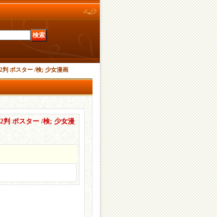
 ポスター /検; 少女漫画
 ポスター /検; 少女漫