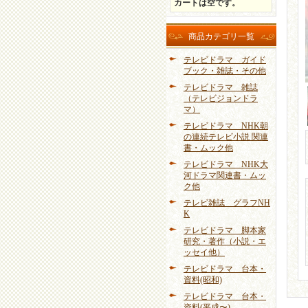
カートは空です。
商品カテゴリ一覧
テレビドラマ ガイド
ブック・雑誌・その他
テレビドラマ 雑誌
（テレビジョンドラ
マ）
テレビドラマ NHK朝
の連続テレビ小説 関連
書・ムック他
テレビドラマ NHK大
河ドラマ関連書・ムッ
ク他
テレビ雑誌 グラフNH
K
テレビドラマ 脚本家
研究・著作（小説・エ
ッセイ他）
テレビドラマ 台本・
資料(昭和)
テレビドラマ 台本・
資料(平成〜)