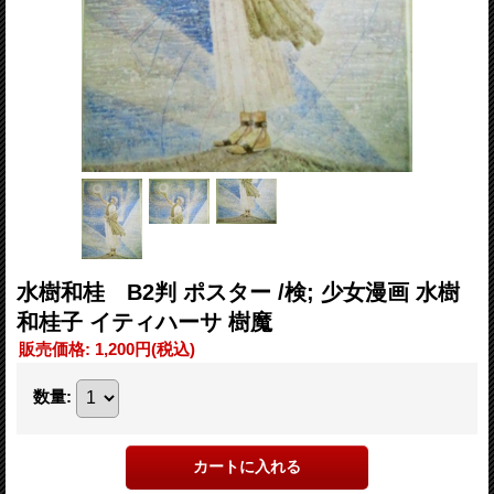
水樹和桂 B2判 ポスター /検; 少女漫画 水樹
和桂子 イティハーサ 樹魔
販売価格
:
1,200円
(税込)
数量
: