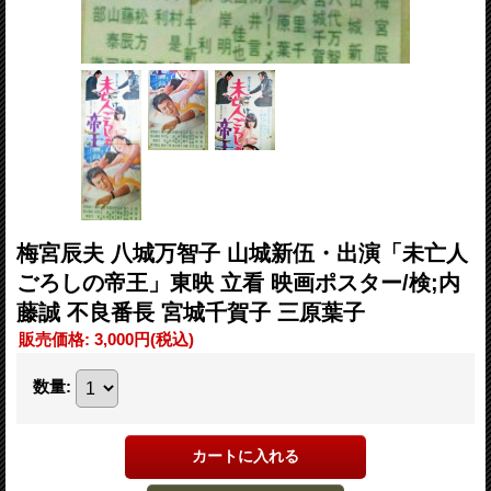
梅宮辰夫 八城万智子 山城新伍・出演「未亡人
ごろしの帝王」東映 立看 映画ポスター/検;内
藤誠 不良番長 宮城千賀子 三原葉子
販売価格
:
3,000円
(税込)
数量
: