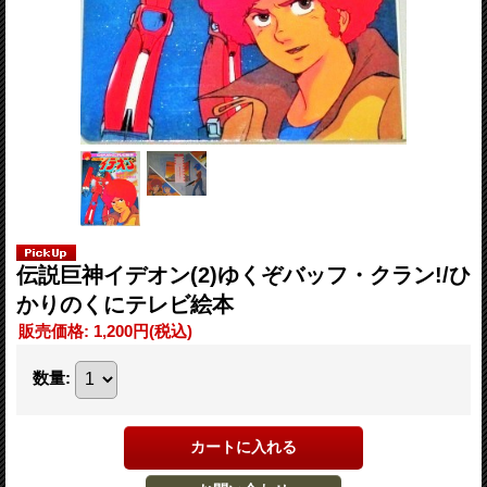
伝説巨神イデオン(2)ゆくぞバッフ・クラン!/ひ
かりのくにテレビ絵本
販売価格
:
1,200円
(税込)
数量
: