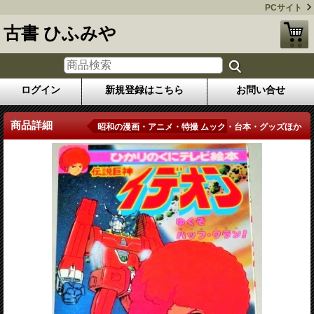
PCサイト
古書 ひふみや
ログイン
新規登録はこちら
お問い合せ
商品詳細
昭和の漫画・アニメ・特撮 ムック・台本・グッズほか