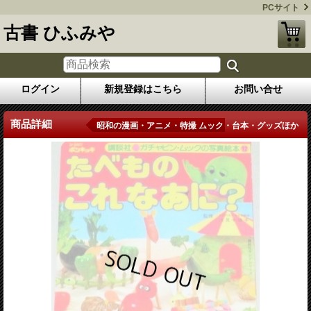
PCサイト
古書 ひふみや
ログイン
新規登録はこちら
お問い合せ
商品詳細
昭和の漫画・アニメ・特撮 ムック・台本・グッズほか