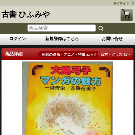
PCサイト
古書 ひふみや
ログイン
新規登録はこちら
お問い合せ
商品詳細
昭和の漫画・アニメ・特撮 ムック・台本・グッズほか