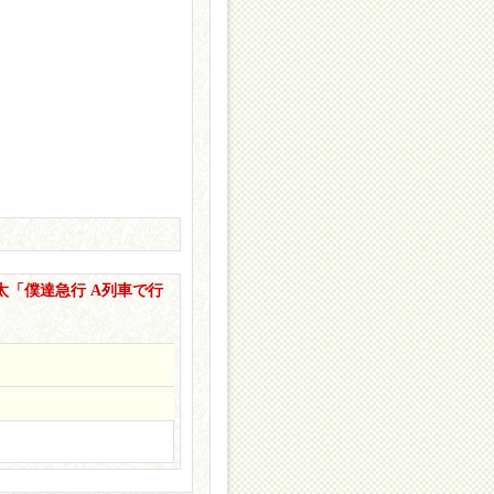
瑛太「僕達急行 A列車で行