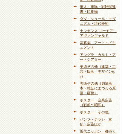
軍人・軍隊・戦時関連
書・印刷物
ダダ・シュール・モダ
ニズム・現代美術
ナンセンス ユーモア
アヴァンギャルド
写真集 アート・ドキ
ュメント
アングラ・カルト・ア
ートシアター
美術その他（建築・工
芸・版画・デザインet
c）
美術その他（肉筆画
本・雑誌にまつわる原
画・画稿）
ポスター 企業広告
（戦前〜昭和）
ポスター その他
パンフ・チラシ 宣
伝・広告ほか
近代ニッポン 都市く