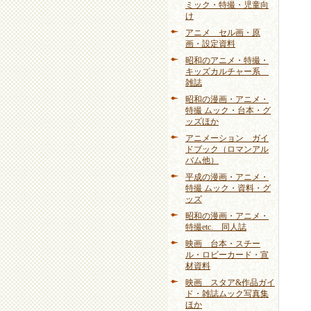
ミック・特撮・児童向
け
アニメ セル画・原
画・設定資料
昭和のアニメ・特撮・
キッズカルチャー系
雑誌
昭和の漫画・アニメ・
特撮 ムック・台本・グ
ッズほか
アニメーション ガイ
ドブック（ロマンアル
バム他）
平成の漫画・アニメ・
特撮 ムック・資料・グ
ッズ
昭和の漫画・アニメ・
特撮etc. 同人誌
映画 台本・スチー
ル・ロビーカード・宣
材資料
映画 スタア&作品ガイ
ド・雑誌ムック写真集
ほか