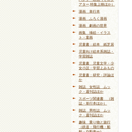
アター,特集上映ほか）
漫画 単行本
漫画 ふろく漫画
漫画 劇画の世界
画集 挿絵・イラス
ト・童画
児童書：絵本 紙芝居
児童向け絵本系雑誌・
学習雑誌
児童書 児童文学・少
女小説・学習よみもの
児童書：研究・評論ほ
か
雑誌 女性誌 ムッ
ク・週刊誌ほか
スポーツ関連書 （雑
誌・単行本ほか）
雑誌 男性誌 ムッ
ク・週刊誌ほか
趣味 乗り物と旅行
（鉄道・飛行機・船
舶・自動車etc)