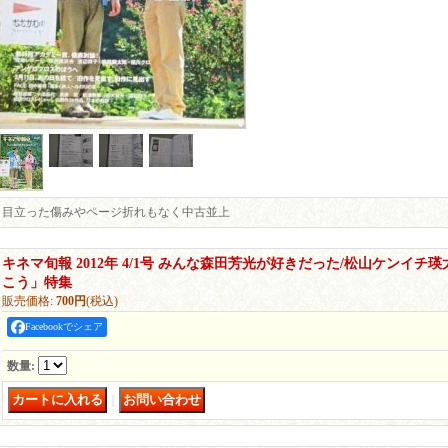
目立った傷みやページ折れもなく中古並上
キネマ旬報 2012年 4/1号 みんな森田芳光が好きだった/松山ケンイチ
こう」特集
販売価格
:
700円
(税込)
Facebookでシェア
数量
:
｜