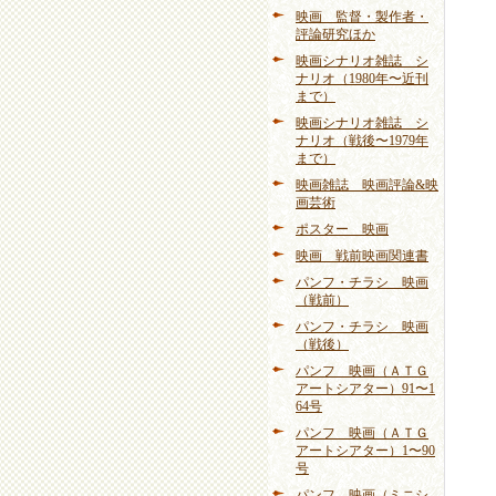
映画 監督・製作者・
評論研究ほか
映画シナリオ雑誌 シ
ナリオ（1980年〜近刊
まで）
映画シナリオ雑誌 シ
ナリオ（戦後〜1979年
まで）
映画雑誌 映画評論&映
画芸術
ポスター 映画
映画 戦前映画関連書
パンフ・チラシ 映画
（戦前）
パンフ・チラシ 映画
（戦後）
パンフ 映画（ＡＴＧ
アートシアター）91〜1
64号
パンフ 映画（ＡＴＧ
アートシアター）1〜90
号
パンフ 映画（ミニシ