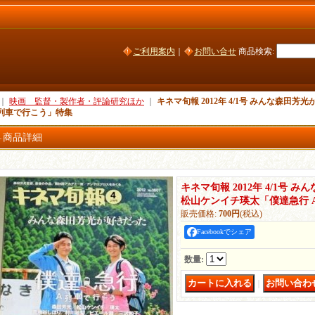
ご利用案内
｜
お問い合せ
商品検索
:
｜
映画 監督・製作者・評論研究ほか
｜
キネマ旬報 2012年 4/1号 みんな森田
A列車で行こう」特集
商品詳細
キネマ旬報 2012年 4/1号 
松山ケンイチ瑛太「僕達急行 
販売価格
:
700円
(税込)
Facebookでシェア
数量
:
｜