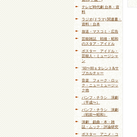
テレビ時代劇 台本・資
料
ラジオ(ドラマ) 関連書・
資料・台本
放送・マスコミ・広告
芸能雑誌 戦後・昭和
のスタア・アイドル
ポスター アイドル・
芸能人・ミュージシャ
ン
‘60〜80ｓタレント&サ
ブカルチャー
音楽 フォーク・ロッ
ク・ニューミュージッ
ク他
パンフ・チラシ 演劇
（平成〜）
パンフ・チラシ 演劇
（戦前〜昭和）
演劇 戯曲・本・雑
誌・ムック・評論研究
ポスター アニメ・コ