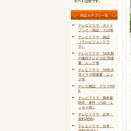
カートは空です。
商品カテゴリ一覧
テレビドラマ ガイド
ブック・雑誌・その他
テレビドラマ 雑誌
（テレビジョンドラ
マ）
テレビドラマ NHK朝
の連続テレビ小説 関連
書・ムック他
テレビドラマ NHK大
河ドラマ関連書・ムッ
ク他
テレビ雑誌 グラフNH
K
テレビドラマ 脚本家
研究・著作（小説・エ
ッセイ他）
テレビドラマ 台本・
資料(昭和)
テレビドラマ 台本・
資料(平成〜)