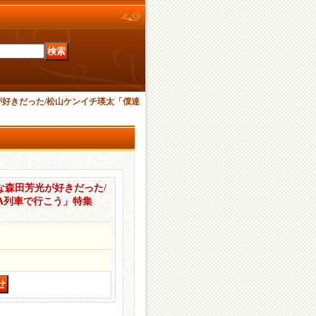
芳光が好きだった/松山ケンイチ瑛太「僕達
みんな森田芳光が好きだった/
A列車で行こう」特集