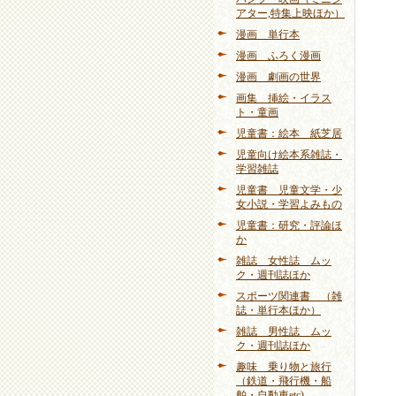
アター,特集上映ほか）
漫画 単行本
漫画 ふろく漫画
漫画 劇画の世界
画集 挿絵・イラス
ト・童画
児童書：絵本 紙芝居
児童向け絵本系雑誌・
学習雑誌
児童書 児童文学・少
女小説・学習よみもの
児童書：研究・評論ほ
か
雑誌 女性誌 ムッ
ク・週刊誌ほか
スポーツ関連書 （雑
誌・単行本ほか）
雑誌 男性誌 ムッ
ク・週刊誌ほか
趣味 乗り物と旅行
（鉄道・飛行機・船
舶・自動車etc)