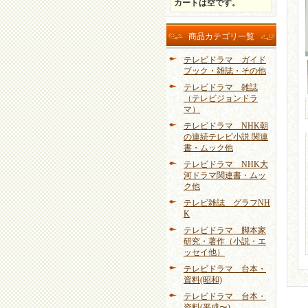
カートは空です。
商品カテゴリ一覧
テレビドラマ ガイド
ブック・雑誌・その他
テレビドラマ 雑誌
（テレビジョンドラ
マ）
テレビドラマ NHK朝
の連続テレビ小説 関連
書・ムック他
テレビドラマ NHK大
河ドラマ関連書・ムッ
ク他
テレビ雑誌 グラフNH
K
テレビドラマ 脚本家
研究・著作（小説・エ
ッセイ他）
テレビドラマ 台本・
資料(昭和)
テレビドラマ 台本・
資料(平成〜)