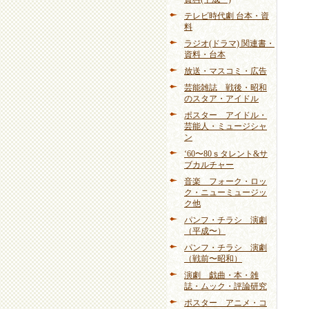
テレビ時代劇 台本・資
料
ラジオ(ドラマ) 関連書・
資料・台本
放送・マスコミ・広告
芸能雑誌 戦後・昭和
のスタア・アイドル
ポスター アイドル・
芸能人・ミュージシャ
ン
‘60〜80ｓタレント&サ
ブカルチャー
音楽 フォーク・ロッ
ク・ニューミュージッ
ク他
パンフ・チラシ 演劇
（平成〜）
パンフ・チラシ 演劇
（戦前〜昭和）
演劇 戯曲・本・雑
誌・ムック・評論研究
ポスター アニメ・コ