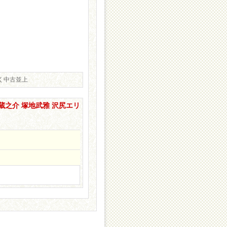
なく中古並上
蔵之介 塚地武雅 沢尻エリ