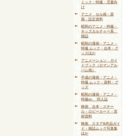
ミック・特撮・児童向
け
アニメ セル画・原
画・設定資料
昭和のアニメ・特撮・
キッズカルチャー系
雑誌
昭和の漫画・アニメ・
特撮 ムック・台本・グ
ッズほか
アニメーション ガイ
ドブック（ロマンアル
バム他）
平成の漫画・アニメ・
特撮 ムック・資料・グ
ッズ
昭和の漫画・アニメ・
特撮etc. 同人誌
映画 台本・スチー
ル・ロビーカード・宣
材資料
映画 スタア&作品ガイ
ド・雑誌ムック写真集
ほか