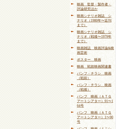
映画 監督・製作者・
評論研究ほか
映画シナリオ雑誌 シ
ナリオ（1980年〜近刊
まで）
映画シナリオ雑誌 シ
ナリオ（戦後〜1979年
まで）
映画雑誌 映画評論&映
画芸術
ポスター 映画
映画 戦前映画関連書
パンフ・チラシ 映画
（戦前）
パンフ・チラシ 映画
（戦後）
パンフ 映画（ＡＴＧ
アートシアター）91〜1
64号
パンフ 映画（ＡＴＧ
アートシアター）1〜90
号
パンフ 映画（ミニシ