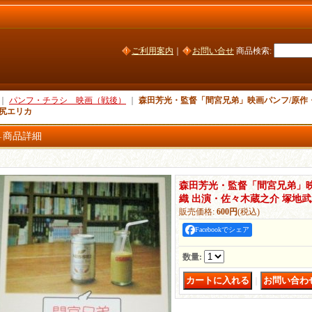
ご利用案内
｜
お問い合せ
商品検索
:
｜
パンフ・チラシ 映画（戦後）
｜
森田芳光・監督「間宮兄弟」映画パンフ/原作・
沢尻エリカ
商品詳細
森田芳光・監督「間宮兄弟」映
織 出演・佐々木蔵之介 塚地武
販売価格
:
600円
(税込)
Facebookでシェア
数量
:
｜