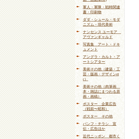
軍人・軍隊・戦時関連
書・印刷物
ダダ・シュール・モダ
ニズム・現代美術
ナンセンス ユーモア
アヴァンギャルド
写真集 アート・ドキ
ュメント
アングラ・カルト・ア
ートシアター
美術その他（建築・工
芸・版画・デザインet
c）
美術その他（肉筆画
本・雑誌にまつわる原
画・画稿）
ポスター 企業広告
（戦前〜昭和）
ポスター その他
パンフ・チラシ 宣
伝・広告ほか
近代ニッポン 都市く