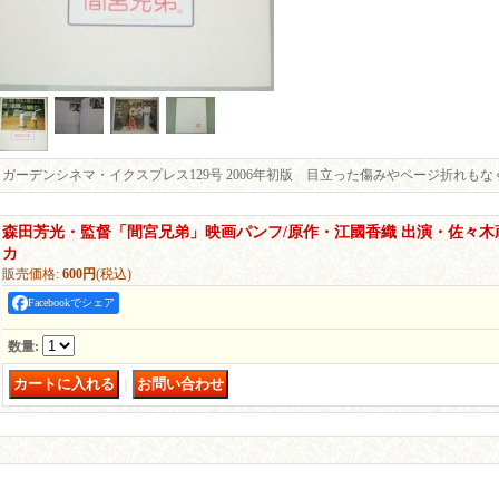
ガーデンシネマ・イクスプレス129号 2006年初版 目立った傷みやページ折れも
森田芳光・監督「間宮兄弟」映画パンフ/原作・江國香織 出演・佐々木
カ
販売価格
:
600円
(税込)
Facebookでシェア
数量
:
｜