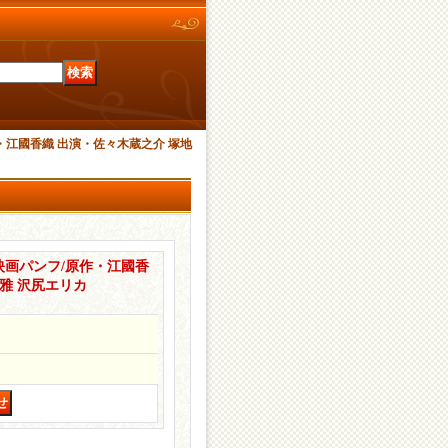
江國香織 出演・佐々木蔵之介 塚地
画パンフ/原作・江國香
雅 沢尻エリカ