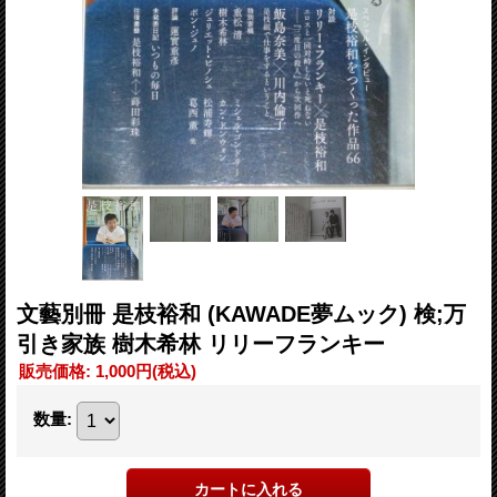
文藝別冊 是枝裕和 (KAWADE夢ムック) 検;万
引き家族 樹木希林 リリーフランキー
販売価格
:
1,000円
(税込)
数量
: