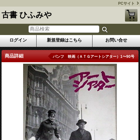
PCサイト
古書 ひふみや
ログイン
新規登録はこちら
お問い合せ
商品詳細
パンフ 映画（ＡＴＧアートシアター）1〜90号