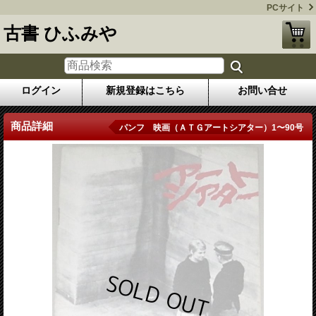
PCサイト
古書 ひふみや
ログイン
新規登録はこちら
お問い合せ
商品詳細
パンフ 映画（ＡＴＧアートシアター）1〜90号