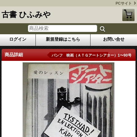
PCサイト
古書 ひふみや
ログイン
新規登録はこちら
お問い合せ
商品詳細
パンフ 映画（ＡＴＧアートシアター）1〜90号