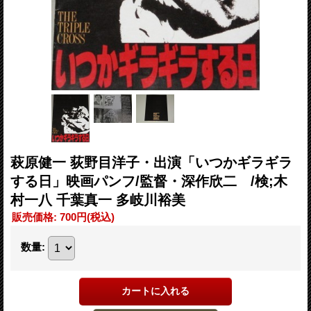
萩原健一 荻野目洋子・出演「いつかギラギラ
する日」映画パンフ/監督・深作欣二 /検;木
村一八 千葉真一 多岐川裕美
販売価格
:
700円
(税込)
数量
: