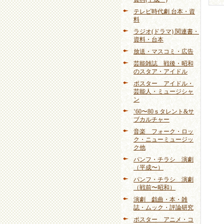
テレビ時代劇 台本・資
料
ラジオ(ドラマ) 関連書・
資料・台本
放送・マスコミ・広告
芸能雑誌 戦後・昭和
のスタア・アイドル
ポスター アイドル・
芸能人・ミュージシャ
ン
‘60〜80ｓタレント&サ
ブカルチャー
音楽 フォーク・ロッ
ク・ニューミュージッ
ク他
パンフ・チラシ 演劇
（平成〜）
パンフ・チラシ 演劇
（戦前〜昭和）
演劇 戯曲・本・雑
誌・ムック・評論研究
ポスター アニメ・コ