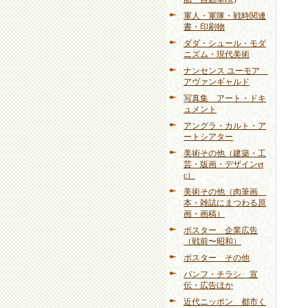
軍人・軍隊・戦時関連
書・印刷物
ダダ・シュール・モダ
ニズム・現代美術
ナンセンス ユーモア
アヴァンギャルド
写真集 アート・ドキ
ュメント
アングラ・カルト・ア
ートシアター
美術その他（建築・工
芸・版画・デザインet
c）
美術その他（肉筆画
本・雑誌にまつわる原
画・画稿）
ポスター 企業広告
（戦前〜昭和）
ポスター その他
パンフ・チラシ 宣
伝・広告ほか
近代ニッポン 都市く