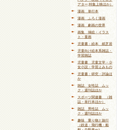
アター,特集上映ほか）
漫画 単行本
漫画 ふろく漫画
漫画 劇画の世界
画集 挿絵・イラス
ト・童画
児童書：絵本 紙芝居
児童向け絵本系雑誌・
学習雑誌
児童書 児童文学・少
女小説・学習よみもの
児童書：研究・評論ほ
か
雑誌 女性誌 ムッ
ク・週刊誌ほか
スポーツ関連書 （雑
誌・単行本ほか）
雑誌 男性誌 ムッ
ク・週刊誌ほか
趣味 乗り物と旅行
（鉄道・飛行機・船
舶・自動車etc)