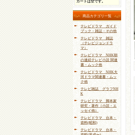
カートは空です。
商品カテゴリ一覧
テレビドラマ ガイド
ブック・雑誌・その他
テレビドラマ 雑誌
（テレビジョンドラ
マ）
テレビドラマ NHK朝
の連続テレビ小説 関連
書・ムック他
テレビドラマ NHK大
河ドラマ関連書・ムッ
ク他
テレビ雑誌 グラフNH
K
テレビドラマ 脚本家
研究・著作（小説・エ
ッセイ他）
テレビドラマ 台本・
資料(昭和)
テレビドラマ 台本・
資料(平成〜)