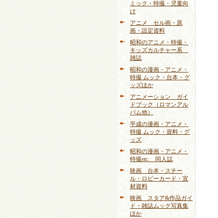
ミック・特撮・児童向
け
アニメ セル画・原
画・設定資料
昭和のアニメ・特撮・
キッズカルチャー系
雑誌
昭和の漫画・アニメ・
特撮 ムック・台本・グ
ッズほか
アニメーション ガイ
ドブック（ロマンアル
バム他）
平成の漫画・アニメ・
特撮 ムック・資料・グ
ッズ
昭和の漫画・アニメ・
特撮etc. 同人誌
映画 台本・スチー
ル・ロビーカード・宣
材資料
映画 スタア&作品ガイ
ド・雑誌ムック写真集
ほか