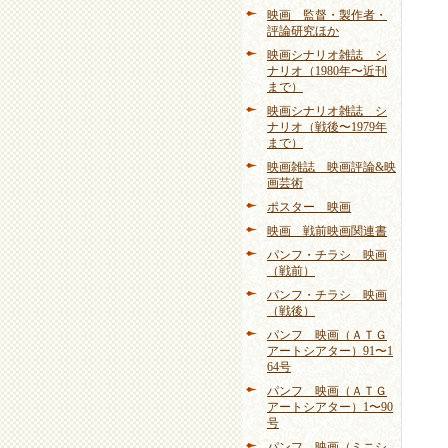
映画 監督・製作者・
評論研究ほか
映画シナリオ雑誌 シ
ナリオ（1980年〜近刊
まで）
映画シナリオ雑誌 シ
ナリオ（戦後〜1979年
まで）
映画雑誌 映画評論&映
画芸術
ポスター 映画
映画 戦前映画関連書
パンフ・チラシ 映画
（戦前）
パンフ・チラシ 映画
（戦後）
パンフ 映画（ＡＴＧ
アートシアター）91〜1
64号
パンフ 映画（ＡＴＧ
アートシアター）1〜90
号
パンフ 映画（ミニシ