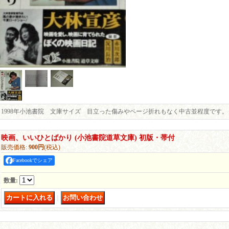
1998年小池書院 文庫サイズ 目立った傷みやページ折れもなく中古並程度です。
映画、いいひとばかり (小池書院道草文庫) 初版・帯付
販売価格
:
900円
(税込)
Facebookでシェア
数量
:
｜