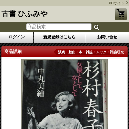
PCサイト
古書 ひふみや
ログイン
新規登録はこちら
お問い合せ
商品詳細
演劇 戯曲・本・雑誌・ムック・評論研究