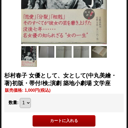
杉村春子 女優として、女として(中丸美繪・
著)初版・帯付/検;演劇 築地小劇場 文学座
販売価格
:
1,000円
(税込)
数量
: