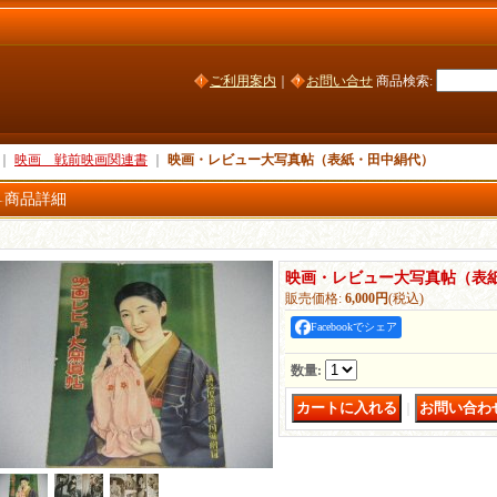
ご利用案内
｜
お問い合せ
商品検索
:
｜
映画 戦前映画関連書
｜
映画・レビュー大写真帖（表紙・田中絹代）
商品詳細
映画・レビュー大写真帖（表
販売価格
:
6,000円
(税込)
Facebookでシェア
数量
:
｜