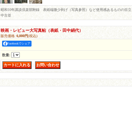
昭和10年講談倶楽部附録 表紙端微少剥げ（写真参照）など使用感あるものの目
中古並
映画・レビュー大写真帖（表紙・田中絹代）
販売価格
:
6,000円
(税込)
Facebookでシェア
数量
:
｜