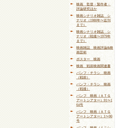
映画 監督・製作者・
評論研究ほか
映画シナリオ雑誌 シ
ナリオ（1980年〜近刊
まで）
映画シナリオ雑誌 シ
ナリオ（戦後〜1979年
まで）
映画雑誌 映画評論&映
画芸術
ポスター 映画
映画 戦前映画関連書
パンフ・チラシ 映画
（戦前）
パンフ・チラシ 映画
（戦後）
パンフ 映画（ＡＴＧ
アートシアター）91〜1
64号
パンフ 映画（ＡＴＧ
アートシアター）1〜90
号
パンフ 映画（ミニシ