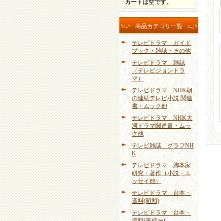
カートは空です。
商品カテゴリ一覧
テレビドラマ ガイド
ブック・雑誌・その他
テレビドラマ 雑誌
（テレビジョンドラ
マ）
テレビドラマ NHK朝
の連続テレビ小説 関連
書・ムック他
テレビドラマ NHK大
河ドラマ関連書・ムッ
ク他
テレビ雑誌 グラフNH
K
テレビドラマ 脚本家
研究・著作（小説・エ
ッセイ他）
テレビドラマ 台本・
資料(昭和)
テレビドラマ 台本・
資料(平成〜)