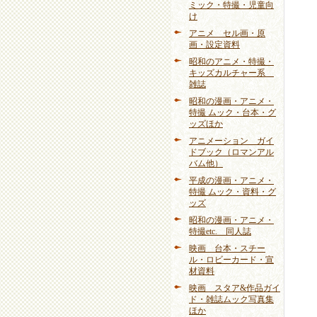
ミック・特撮・児童向
け
アニメ セル画・原
画・設定資料
昭和のアニメ・特撮・
キッズカルチャー系
雑誌
昭和の漫画・アニメ・
特撮 ムック・台本・グ
ッズほか
アニメーション ガイ
ドブック（ロマンアル
バム他）
平成の漫画・アニメ・
特撮 ムック・資料・グ
ッズ
昭和の漫画・アニメ・
特撮etc. 同人誌
映画 台本・スチー
ル・ロビーカード・宣
材資料
映画 スタア&作品ガイ
ド・雑誌ムック写真集
ほか