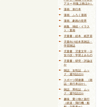
アター,特集上映ほか）
漫画 単行本
漫画 ふろく漫画
漫画 劇画の世界
画集 挿絵・イラス
ト・童画
児童書：絵本 紙芝居
児童向け絵本系雑誌・
学習雑誌
児童書 児童文学・少
女小説・学習よみもの
児童書：研究・評論ほ
か
雑誌 女性誌 ムッ
ク・週刊誌ほか
スポーツ関連書 （雑
誌・単行本ほか）
雑誌 男性誌 ムッ
ク・週刊誌ほか
趣味 乗り物と旅行
（鉄道・飛行機・船
舶・自動車etc)