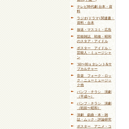
テレビ時代劇 台本・資
料
ラジオ(ドラマ) 関連書・
資料・台本
放送・マスコミ・広告
芸能雑誌 戦後・昭和
のスタア・アイドル
ポスター アイドル・
芸能人・ミュージシャ
ン
‘60〜80ｓタレント&サ
ブカルチャー
音楽 フォーク・ロッ
ク・ニューミュージッ
ク他
パンフ・チラシ 演劇
（平成〜）
パンフ・チラシ 演劇
（戦前〜昭和）
演劇 戯曲・本・雑
誌・ムック・評論研究
ポスター アニメ・コ