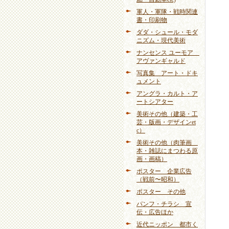
軍人・軍隊・戦時関連
書・印刷物
ダダ・シュール・モダ
ニズム・現代美術
ナンセンス ユーモア
アヴァンギャルド
写真集 アート・ドキ
ュメント
アングラ・カルト・ア
ートシアター
美術その他（建築・工
芸・版画・デザインet
c）
美術その他（肉筆画
本・雑誌にまつわる原
画・画稿）
ポスター 企業広告
（戦前〜昭和）
ポスター その他
パンフ・チラシ 宣
伝・広告ほか
近代ニッポン 都市く