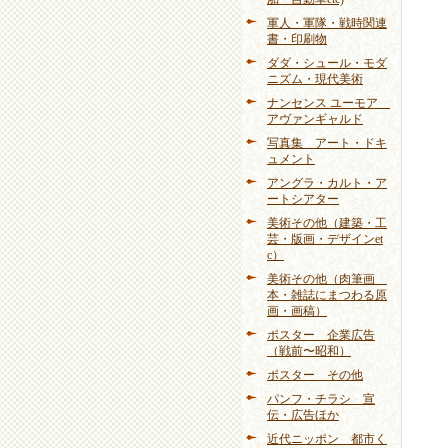
軍人・軍隊・戦時関連
書・印刷物
ダダ・シュール・モダ
ニズム・現代美術
ナンセンス ユーモア
アヴァンギャルド
写真集 アート・ドキ
ュメント
アングラ・カルト・ア
ートシアター
美術その他（建築・工
芸・版画・デザインet
c）
美術その他（肉筆画
本・雑誌にまつわる原
画・画稿）
ポスター 企業広告
（戦前〜昭和）
ポスター その他
パンフ・チラシ 宣
伝・広告ほか
近代ニッポン 都市く