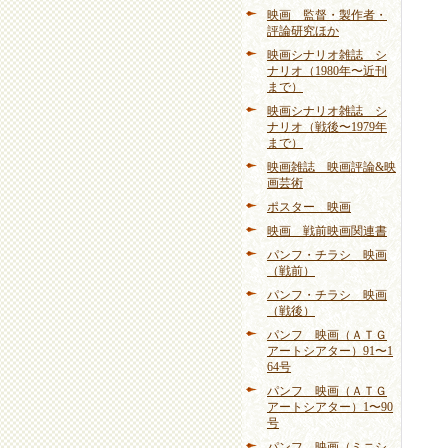
映画 監督・製作者・
評論研究ほか
映画シナリオ雑誌 シ
ナリオ（1980年〜近刊
まで）
映画シナリオ雑誌 シ
ナリオ（戦後〜1979年
まで）
映画雑誌 映画評論&映
画芸術
ポスター 映画
映画 戦前映画関連書
パンフ・チラシ 映画
（戦前）
パンフ・チラシ 映画
（戦後）
パンフ 映画（ＡＴＧ
アートシアター）91〜1
64号
パンフ 映画（ＡＴＧ
アートシアター）1〜90
号
パンフ 映画（ミニシ