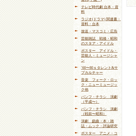
テレビ時代劇 台本・資
料
ラジオ(ドラマ) 関連書・
資料・台本
放送・マスコミ・広告
芸能雑誌 戦後・昭和
のスタア・アイドル
ポスター アイドル・
芸能人・ミュージシャ
ン
‘60〜80ｓタレント&サ
ブカルチャー
音楽 フォーク・ロッ
ク・ニューミュージッ
ク他
パンフ・チラシ 演劇
（平成〜）
パンフ・チラシ 演劇
（戦前〜昭和）
演劇 戯曲・本・雑
誌・ムック・評論研究
ポスター アニメ・コ