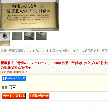
1988年朝日新聞社。少シミ有。おおむね目立った傷みもなく中古並程度です。画
新藤兼人「青春のモノクローム」1988年初版・帯付/検;独立プロ松竹
の生涯ATG乙羽信子
販売価格
:
800円
(税込)
Facebookでシェア
数量
:
｜