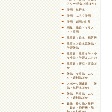
アター,特集上映ほか）
漫画 単行本
漫画 ふろく漫画
漫画 劇画の世界
画集 挿絵・イラス
ト・童画
児童書：絵本 紙芝居
児童向け絵本系雑誌・
学習雑誌
児童書 児童文学・少
女小説・学習よみもの
児童書：研究・評論ほ
か
雑誌 女性誌 ムッ
ク・週刊誌ほか
スポーツ関連書 （雑
誌・単行本ほか）
雑誌 男性誌 ムッ
ク・週刊誌ほか
趣味 乗り物と旅行
（鉄道・飛行機・船
舶・自動車etc)