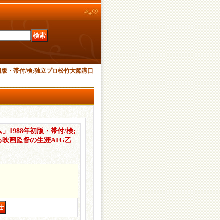
初版・帯付/検;独立プロ松竹大船溝口
1988年初版・帯付/検;
映画監督の生涯ATG乙