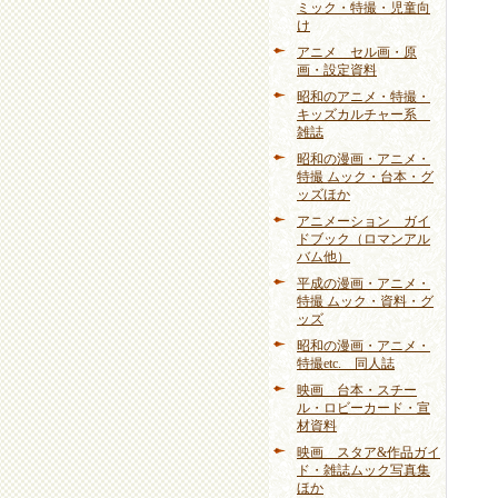
ミック・特撮・児童向
け
アニメ セル画・原
画・設定資料
昭和のアニメ・特撮・
キッズカルチャー系
雑誌
昭和の漫画・アニメ・
特撮 ムック・台本・グ
ッズほか
アニメーション ガイ
ドブック（ロマンアル
バム他）
平成の漫画・アニメ・
特撮 ムック・資料・グ
ッズ
昭和の漫画・アニメ・
特撮etc. 同人誌
映画 台本・スチー
ル・ロビーカード・宣
材資料
映画 スタア&作品ガイ
ド・雑誌ムック写真集
ほか