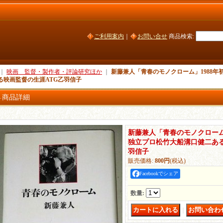
ご利用案内
｜
お問い合せ
商品検索
:
｜
映画 監督・製作者・評論研究ほか
｜
新藤兼人「青春のモノクローム」1988年
る映画監督の生涯ATG乙羽信子
商品詳細
新藤兼人「青春のモノクローム」
独立プロ松竹大船溝口健二ある
羽信子
販売価格
:
800円
(税込)
Facebookでシェア
数量
:
｜