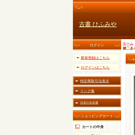
古書 ひふみや
ホーム
ログイン
健二あ
新規登録はこちら
ログインはこちら
特定商取引法表示
リンク集
日本の古本屋
ショッピングカート
カートの中身