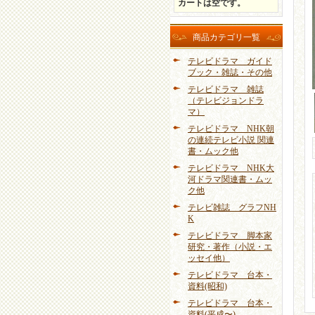
カートは空です。
商品カテゴリ一覧
テレビドラマ ガイド
ブック・雑誌・その他
テレビドラマ 雑誌
（テレビジョンドラ
マ）
テレビドラマ NHK朝
の連続テレビ小説 関連
書・ムック他
テレビドラマ NHK大
河ドラマ関連書・ムッ
ク他
テレビ雑誌 グラフNH
K
テレビドラマ 脚本家
研究・著作（小説・エ
ッセイ他）
テレビドラマ 台本・
資料(昭和)
テレビドラマ 台本・
資料(平成〜)