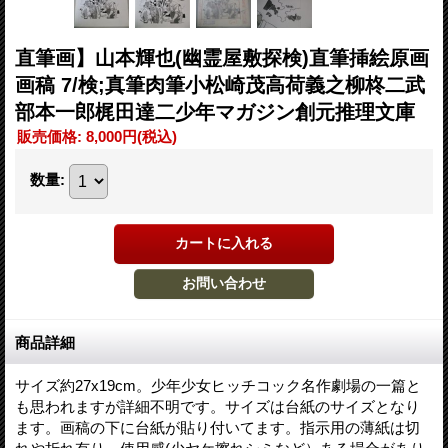
直筆画】山本輝也(幽霊屋敷探検)直筆挿絵原画
画稿 7/検;真筆肉筆小松崎茂高荷義之柳柊二武
部本一郎梶田達二少年マガジン創元推理文庫
販売価格
:
8,000円
(税込)
数量
:
商品詳細
サイズ約27x19cm。少年少女ヒッチコック名作劇場の一篇と
も思われますが詳細不明です。サイズは台紙のサイズとなり
ます。画稿の下に台紙が貼り付いてます。指示用の薄紙は切