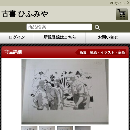
PCサイト
古書 ひふみや
ログイン
新規登録はこちら
お問い合せ
商品詳細
画集 挿絵・イラスト・童画