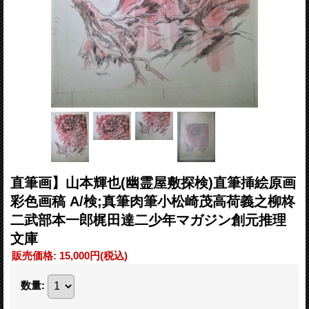
直筆画】山本輝也(幽霊屋敷探検)直筆挿絵原画
彩色画稿 A/検;真筆肉筆小松崎茂高荷義之柳柊
二武部本一郎梶田達二少年マガジン創元推理
文庫
販売価格
:
15,000円
(税込)
数量
: