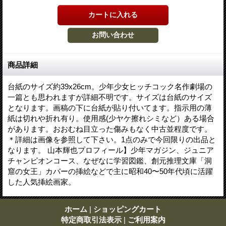
商品詳細
台紙のサイズ約39x26cm。少年少女ヒッチコック名作劇場の
一篇とも思われますが詳細不明です。サイズは台紙のサイズ
となります。画稿の下に台紙が貼り付いてます。指示用の薄
紙は切れや折れ有り。使用感(少ヤケ擦れシミなど）ある場合
があります。おおむね目立った傷みもなく中古並程度です。
＊詳細は画像を参照して下さい。1点のみで今回限りの出品と
なります。 山本輝也プロフィール】少年マガジン、ジュニア
チャンピオンコース、なぜなに学習図鑑、創元推理文庫「洞
窟の女王」カバーの挿絵などで主に昭和40〜50年代頃に活躍
した人気挿絵画家。
ホーム
|
ショッピングカート
特定商取引法表示
|
ご利用案内