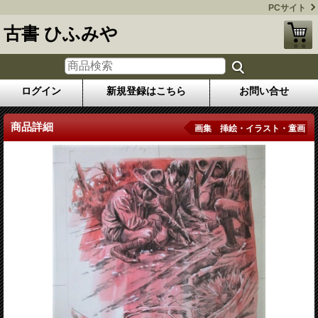
PCサイト
古書 ひふみや
ログイン
新規登録はこちら
お問い合せ
商品詳細
画集 挿絵・イラスト・童画