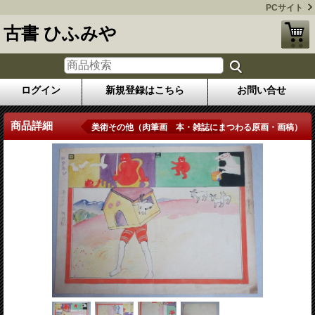
PCサイト
古書 ひふみや
ログイン
新規登録はこちら
お問い合せ
商品詳細
美術その他（肉筆画 本・雑誌にまつわる原画・画稿）