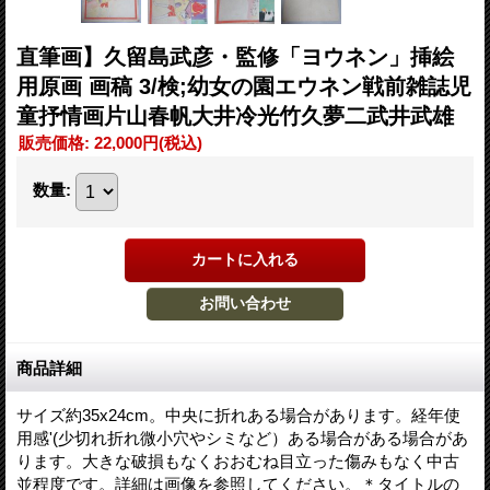
直筆画】久留島武彦・監修「ヨウネン」挿絵
用原画 画稿 3/検;幼女の園エウネン戦前雑誌児
童抒情画片山春帆大井冷光竹久夢二武井武雄
販売価格
:
22,000円
(税込)
数量
:
商品詳細
サイズ約35x24cm。中央に折れある場合があります。経年使
用感'(少切れ折れ微小穴やシミなど）ある場合がある場合があ
ります。大きな破損もなくおおむね目立った傷みもなく中古
並程度です。詳細は画像を参照してください。＊タイトルの