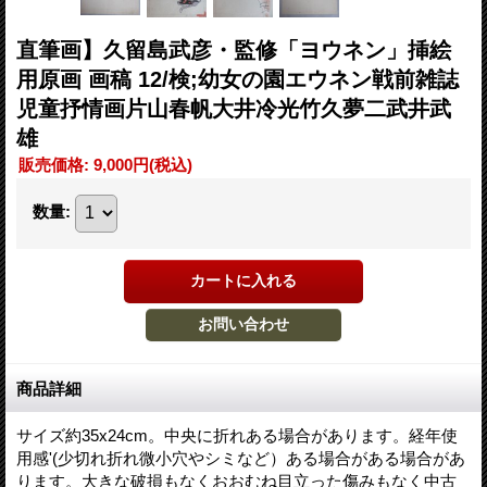
直筆画】久留島武彦・監修「ヨウネン」挿絵
用原画 画稿 12/検;幼女の園エウネン戦前雑誌
児童抒情画片山春帆大井冷光竹久夢二武井武
雄
販売価格
:
9,000円
(税込)
数量
:
商品詳細
サイズ約35x24cm。中央に折れある場合があります。経年使
用感'(少切れ折れ微小穴やシミなど）ある場合がある場合があ
ります。大きな破損もなくおおむね目立った傷みもなく中古