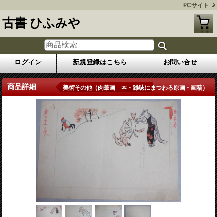
PCサイト
古書 ひふみや
ログイン
新規登録はこちら
お問い合せ
商品詳細
美術その他（肉筆画 本・雑誌にまつわる原画・画稿）