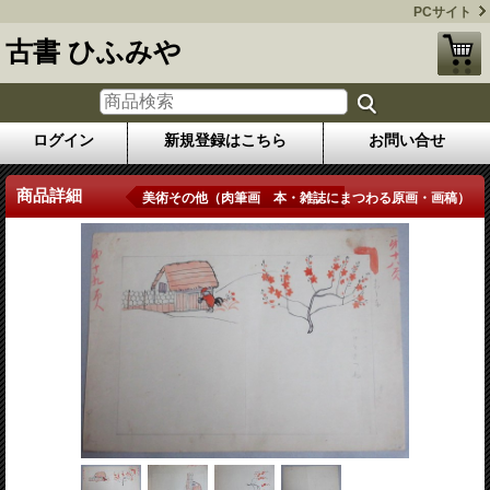
PCサイト
古書 ひふみや
ログイン
新規登録はこちら
お問い合せ
商品詳細
美術その他（肉筆画 本・雑誌にまつわる原画・画稿）