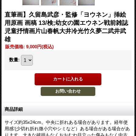
直筆画】久留島武彦・監修「ヨウネン」挿絵
用原画 画稿 13/検;幼女の園エウネン戦前雑誌
児童抒情画片山春帆大井冷光竹久夢二武井武
雄
販売価格
:
9,000円
(税込)
数量
:
商品詳細
サイズ約35x24cm。中央に折れある場合があります。経年使
用感'(少切れ折れ微小穴やシミなど）ある場合がある場合があ
ります。大きな破損もなくおおむね目立った傷みもなく中古