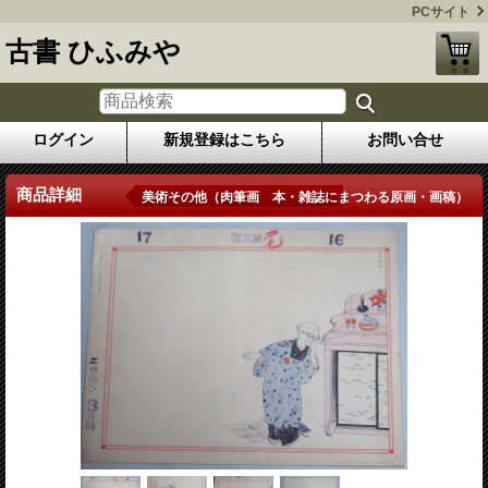
PCサイト
古書 ひふみや
ログイン
新規登録はこちら
お問い合せ
商品詳細
美術その他（肉筆画 本・雑誌にまつわる原画・画稿）