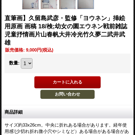
直筆画】久留島武彦・監修「ヨウネン」挿絵
用原画 画稿 18/検;幼女の園エウネン戦前雑誌
児童抒情画片山春帆大井冷光竹久夢二武井武
雄
販売価格
:
9,000円
(税込)
数量
:
商品詳細
サイズ約33x26cm。中央に折れある場合があります。経年使
用感'(少切れ折れ微小穴やシミなど）ある場合がある場合があ