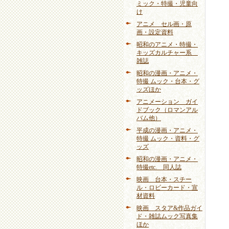
ミック・特撮・児童向
け
アニメ セル画・原
画・設定資料
昭和のアニメ・特撮・
キッズカルチャー系
雑誌
昭和の漫画・アニメ・
特撮 ムック・台本・グ
ッズほか
アニメーション ガイ
ドブック（ロマンアル
バム他）
平成の漫画・アニメ・
特撮 ムック・資料・グ
ッズ
昭和の漫画・アニメ・
特撮etc. 同人誌
映画 台本・スチー
ル・ロビーカード・宣
材資料
映画 スタア&作品ガイ
ド・雑誌ムック写真集
ほか