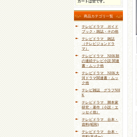
カートは空です。
商品カテゴリ一覧
テレビドラマ ガイド
ブック・雑誌・その他
テレビドラマ 雑誌
（テレビジョンドラ
マ）
テレビドラマ NHK朝
の連続テレビ小説 関連
書・ムック他
テレビドラマ NHK大
河ドラマ関連書・ムッ
ク他
テレビ雑誌 グラフNH
K
テレビドラマ 脚本家
研究・著作（小説・エ
ッセイ他）
テレビドラマ 台本・
資料(昭和)
テレビドラマ 台本・
資料(平成〜)