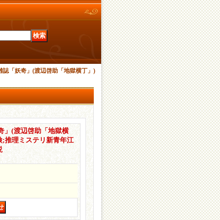
雑誌「妖奇」(渡辺啓助「地獄横丁」)
奇」(渡辺啓助「地獄横
/検;推理ミステリ新青年江
説