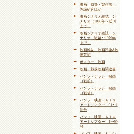
映画 監督・製作者・
評論研究ほか
映画シナリオ雑誌 シ
ナリオ（1980年〜近刊
まで）
映画シナリオ雑誌 シ
ナリオ（戦後〜1979年
まで）
映画雑誌 映画評論&映
画芸術
ポスター 映画
映画 戦前映画関連書
パンフ・チラシ 映画
（戦前）
パンフ・チラシ 映画
（戦後）
パンフ 映画（ＡＴＧ
アートシアター）91〜1
64号
パンフ 映画（ＡＴＧ
アートシアター）1〜90
号
パンフ 映画（ミニシ