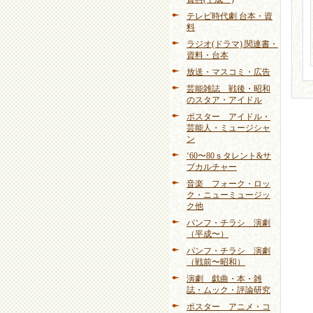
テレビ時代劇 台本・資
料
ラジオ(ドラマ) 関連書・
資料・台本
放送・マスコミ・広告
芸能雑誌 戦後・昭和
のスタア・アイドル
ポスター アイドル・
芸能人・ミュージシャ
ン
‘60〜80ｓタレント&サ
ブカルチャー
音楽 フォーク・ロッ
ク・ニューミュージッ
ク他
パンフ・チラシ 演劇
（平成〜）
パンフ・チラシ 演劇
（戦前〜昭和）
演劇 戯曲・本・雑
誌・ムック・評論研究
ポスター アニメ・コ