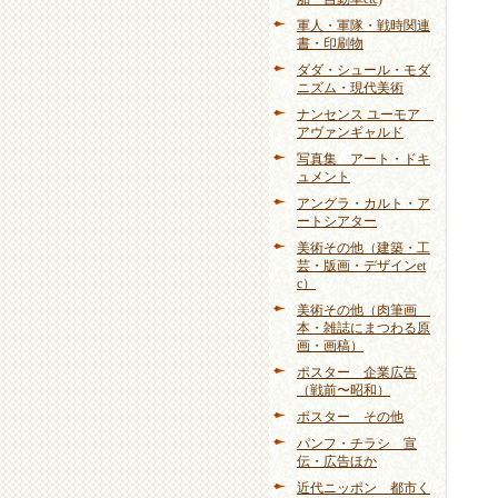
軍人・軍隊・戦時関連
書・印刷物
ダダ・シュール・モダ
ニズム・現代美術
ナンセンス ユーモア
アヴァンギャルド
写真集 アート・ドキ
ュメント
アングラ・カルト・ア
ートシアター
美術その他（建築・工
芸・版画・デザインet
c）
美術その他（肉筆画
本・雑誌にまつわる原
画・画稿）
ポスター 企業広告
（戦前〜昭和）
ポスター その他
パンフ・チラシ 宣
伝・広告ほか
近代ニッポン 都市く