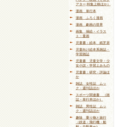
アター,特集上映ほか）
漫画 単行本
漫画 ふろく漫画
漫画 劇画の世界
画集 挿絵・イラス
ト・童画
児童書：絵本 紙芝居
児童向け絵本系雑誌・
学習雑誌
児童書 児童文学・少
女小説・学習よみもの
児童書：研究・評論ほ
か
雑誌 女性誌 ムッ
ク・週刊誌ほか
スポーツ関連書 （雑
誌・単行本ほか）
雑誌 男性誌 ムッ
ク・週刊誌ほか
趣味 乗り物と旅行
（鉄道・飛行機・船
舶・自動車etc)