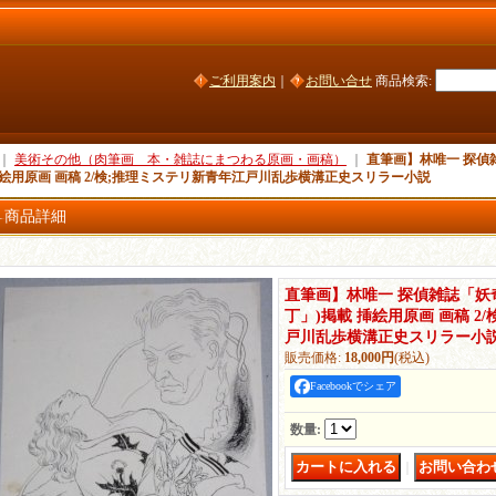
ご利用案内
｜
お問い合せ
商品検索
:
｜
美術その他（肉筆画 本・雑誌にまつわる原画・画稿）
｜
直筆画】林唯一 探偵
挿絵用原画 画稿 2/検;推理ミステリ新青年江戸川乱歩横溝正史スリラー小説
商品詳細
直筆画】林唯一 探偵雑誌「妖
丁」)掲載 挿絵用原画 画稿 2
戸川乱歩横溝正史スリラー小
販売価格
:
18,000円
(税込)
Facebookでシェア
数量
:
｜