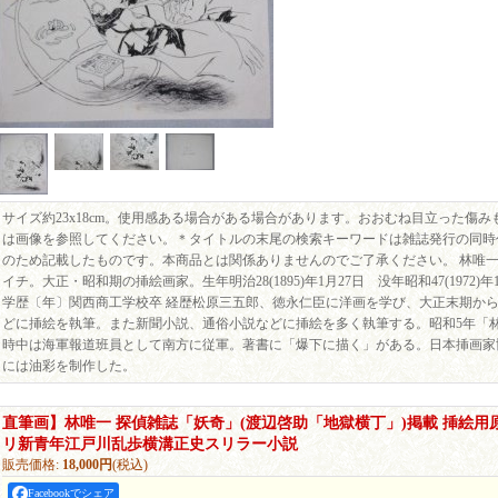
サイズ約23x18cm。使用感ある場合がある場合があります。おおむね目立った傷
は画像を参照してください。＊タイトルの末尾の検索キーワードは雑誌発行の同時
のため記載したものです。本商品とは関係ありませんのでご了承ください。 林唯一
イチ。大正・昭和期の挿絵画家。生年明治28(1895)年1月27日 没年昭和47(1972)
学歴〔年〕関西商工学校卒 経歴松原三五郎、徳永仁臣に洋画を学び、大正末期か
どに挿絵を執筆。また新聞小説、通俗小説などに挿絵を多く執筆する。昭和5年「
時中は海軍報道班員として南方に従軍。著書に「爆下に描く」がある。日本挿画家
には油彩を制作した。
直筆画】林唯一 探偵雑誌「妖奇」(渡辺啓助「地獄横丁」)掲載 挿絵用原画
リ新青年江戸川乱歩横溝正史スリラー小説
販売価格
:
18,000円
(税込)
Facebookでシェア