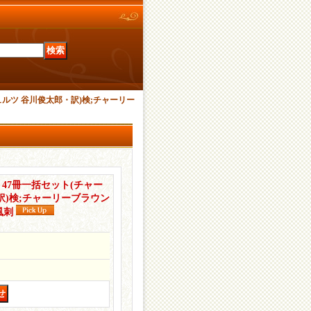
ュルツ 谷川俊太郎・訳)検;チャーリー
 47冊一括セット(チャー
訳)検;チャーリーブラウン
風刺