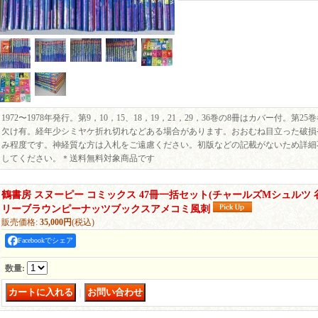
1972〜1978年発行。第9，10，15、18，19，21，29，36巻の8冊はカバー付。第
欠け有。経年少シミヤケ折れ切れなどある場合があります。おおむね目立った破損
み程度です。神経質な方は入札をご遠慮ください。初版などの記載がないため詳細
してください。＊送料無料対象商品です
鶴書房 スヌーピー コミックス 47冊一括セット(チャールズMシュルツ 
リーブラウンピーナッツブックスアメコミ風刺
販売価格
:
35,000円
(税込)
Facebookでシェア
数量
:
｜