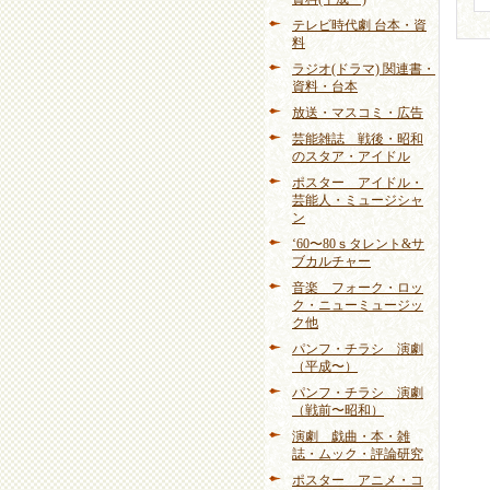
テレビ時代劇 台本・資
料
ラジオ(ドラマ) 関連書・
資料・台本
放送・マスコミ・広告
芸能雑誌 戦後・昭和
のスタア・アイドル
ポスター アイドル・
芸能人・ミュージシャ
ン
‘60〜80ｓタレント&サ
ブカルチャー
音楽 フォーク・ロッ
ク・ニューミュージッ
ク他
パンフ・チラシ 演劇
（平成〜）
パンフ・チラシ 演劇
（戦前〜昭和）
演劇 戯曲・本・雑
誌・ムック・評論研究
ポスター アニメ・コ