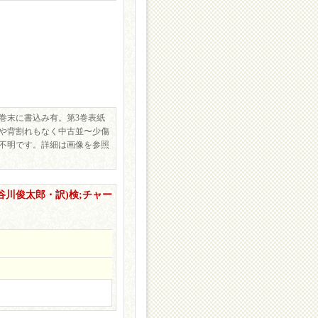
25巻巻末に書込み有。第3巻表紙
や背割れもなく中古並〜少傷
不明です。詳細は画像を参照
谷川俊太郎・訳)検;チャー