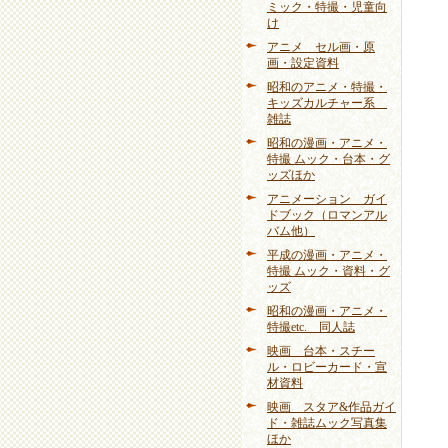
ミック・特撮・児童向
け
アニメ セル画・原
画・設定資料
昭和のアニメ・特撮・
キッズカルチャー系
雑誌
昭和の漫画・アニメ・
特撮 ムック・台本・グ
ッズほか
アニメーション ガイ
ドブック（ロマンアル
バム他）
平成の漫画・アニメ・
特撮 ムック・資料・グ
ッズ
昭和の漫画・アニメ・
特撮etc. 同人誌
映画 台本・スチー
ル・ロビーカード・宣
材資料
映画 スタア&作品ガイ
ド・雑誌ムック写真集
ほか