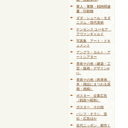
軍人・軍隊・戦時関連
書・印刷物
ダダ・シュール・モダ
ニズム・現代美術
ナンセンス ユーモア
アヴァンギャルド
写真集 アート・ドキ
ュメント
アングラ・カルト・ア
ートシアター
美術その他（建築・工
芸・版画・デザインet
c）
美術その他（肉筆画
本・雑誌にまつわる原
画・画稿）
ポスター 企業広告
（戦前〜昭和）
ポスター その他
パンフ・チラシ 宣
伝・広告ほか
近代ニッポン 都市く