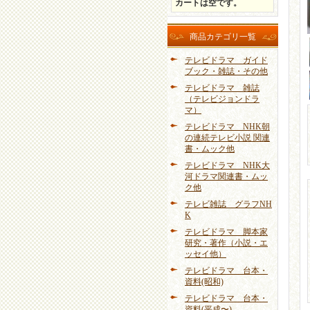
カートは空です。
商品カテゴリ一覧
テレビドラマ ガイド
ブック・雑誌・その他
テレビドラマ 雑誌
（テレビジョンドラ
マ）
テレビドラマ NHK朝
の連続テレビ小説 関連
書・ムック他
テレビドラマ NHK大
河ドラマ関連書・ムッ
ク他
テレビ雑誌 グラフNH
K
テレビドラマ 脚本家
研究・著作（小説・エ
ッセイ他）
テレビドラマ 台本・
資料(昭和)
テレビドラマ 台本・
資料(平成〜)