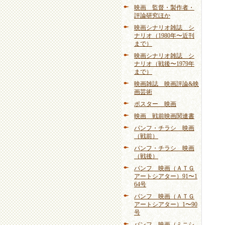
映画 監督・製作者・
評論研究ほか
映画シナリオ雑誌 シ
ナリオ（1980年〜近刊
まで）
映画シナリオ雑誌 シ
ナリオ（戦後〜1979年
まで）
映画雑誌 映画評論&映
画芸術
ポスター 映画
映画 戦前映画関連書
パンフ・チラシ 映画
（戦前）
パンフ・チラシ 映画
（戦後）
パンフ 映画（ＡＴＧ
アートシアター）91〜1
64号
パンフ 映画（ＡＴＧ
アートシアター）1〜90
号
パンフ 映画（ミニシ