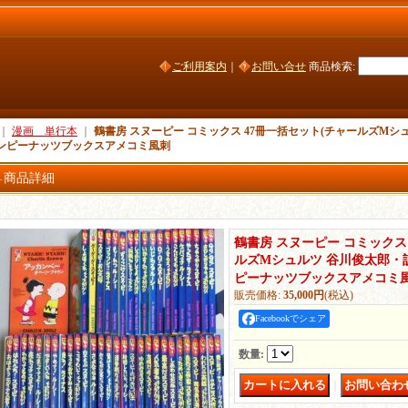
ご利用案内
｜
お問い合せ
商品検索
:
｜
漫画 単行本
｜
鶴書房 スヌーピー コミックス 47冊一括セット(チャールズMシ
ンピーナッツブックスアメコミ風刺
商品詳細
鶴書房 スヌーピー コミックス
ルズMシュルツ 谷川俊太郎・
ピーナッツブックスアメコミ
販売価格
:
35,000円
(税込)
Facebookでシェア
数量
:
｜