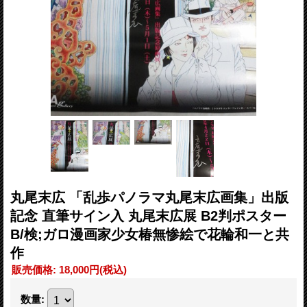
丸尾末広 「乱歩パノラマ丸尾末広画集」出版
記念 直筆サイン入 丸尾末広展 B2判ポスター
B/検;ガロ漫画家少女椿無惨絵で花輪和一と共
作
販売価格
:
18,000円
(税込)
数量
: