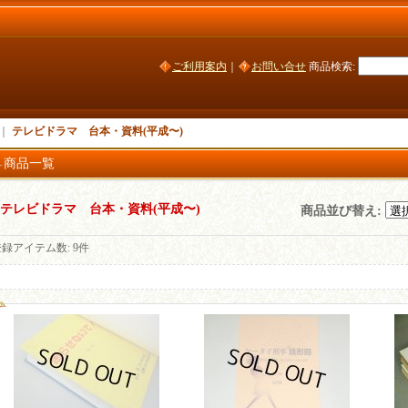
ご利用案内
｜
お問い合せ
商品検索
:
｜
テレビドラマ 台本・資料(平成〜)
商品一覧
テレビドラマ 台本・資料(平成〜)
商品並び替え
:
登録アイテム数
:
9件