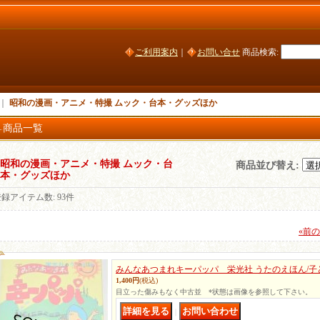
ご利用案内
｜
お問い合せ
商品検索
:
｜
昭和の漫画・アニメ・特撮 ムック・台本・グッズほか
商品一覧
昭和の漫画・アニメ・特撮 ムック・台
商品並び替え
:
本・グッズほか
登録アイテム数
:
93件
«
前の
みんなあつまれキーパッパ 栄光社 うたのえほん/子
1,400円
(税込)
目立った傷みもなく中古並 *状態は画像を参照して下さい。
｜