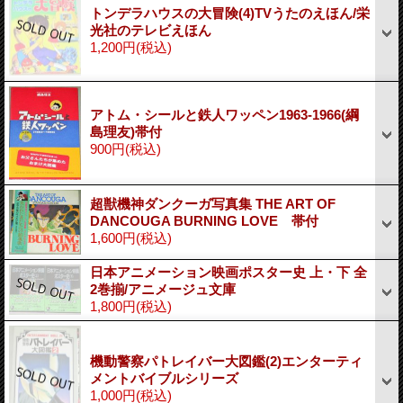
トンデラハウスの大冒険(4)TVうたのえほん/栄
光社のテレビえほん
1,200円
(税込)
アトム・シールと鉄人ワッペン1963-1966(綱
島理友)帯付
900円
(税込)
超獣機神ダンクーガ写真集 THE ART OF
DANCOUGA BURNING LOVE 帯付
1,600円
(税込)
日本アニメーション映画ポスター史 上・下 全
2巻揃/アニメージュ文庫
1,800円
(税込)
機動警察パトレイバー大図鑑(2)エンターティ
メントバイブルシリーズ
1,000円
(税込)