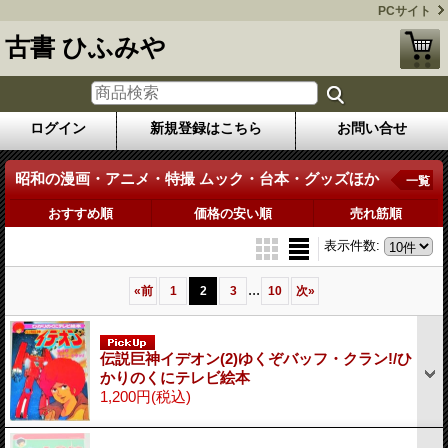
PCサイト
古書 ひふみや
ログイン
新規登録はこちら
お問い合せ
昭和の漫画・アニメ・特撮 ムック・台本・グッズほか
一覧
おすすめ順
価格の安い順
売れ筋順
表示件数
:
...
«
前
1
2
3
10
次
»
伝説巨神イデオン(2)ゆくぞバッフ・クラン!/ひ
かりのくにテレビ絵本
1,200円
(税込)