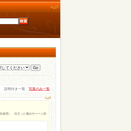
説明付き一覧
写真のみ一覧
枚目参照） 目立った傷みやページ折