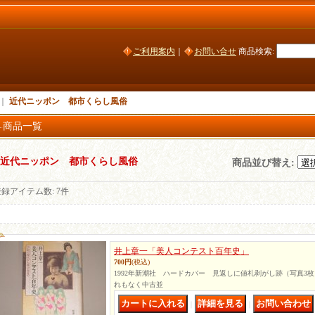
ご利用案内
｜
お問い合せ
商品検索
:
｜
近代ニッポン 都市くらし風俗
商品一覧
近代ニッポン 都市くらし風俗
商品並び替え
:
登録アイテム数
:
7件
井上章一「美人コンテスト百年史」
700円
(税込)
1992年新潮社 ハードカバー 見返しに値札剥がし跡（写真3
れもなく中古並
｜
｜