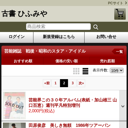
PCサイト
古書 ひふみや
ログイン
新規登録はこちら
お問い合せ
芸能雑誌 戦後・昭和のスタア・アイドル
一覧
おすすめ順
価格の安い順
売れ筋順
表示件数
:
«
前
1
2
3
次
»
芸能界この３０年アルバム(表紙・加山雄三 山
口百恵）週刊平凡特別増刊
2,000円
(税込)
田原俊彦 美しき無頼 1986年ツアーパン