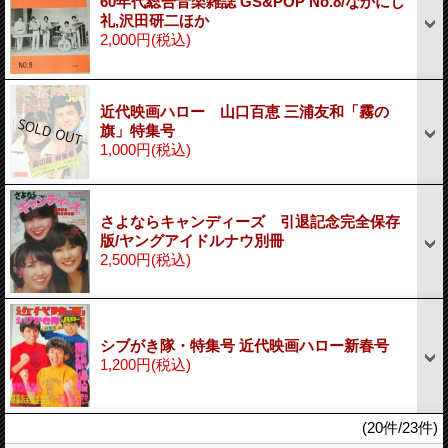
60年代総合音楽雑誌 GS&POP No.8/なかにし
礼,沢田研二ほか
2,000円
(税込)
近代映画ハロー 山口百恵 三浦友和「霧の
旗」特集号
1,000円
(税込)
さよならキャンディーズ 引退記念完全保存
版/ヤングアイドルナウ別冊
2,500円
(税込)
シブがき隊・特集号 近代映画ハロー新春号
1,200円
(税込)
(20件/23件)