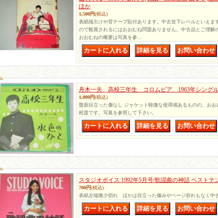
ほか
1,500円
(税込)
表紙端欠けや背テープ貼付あります。中古並下レベルといえま
ので観賞されるにはおおむね問題ありません。中古品とご理解
おおむねの概要は写真を参…
｜
｜
舟木一夫 高校三年生 コロムビア 1963年シング
1,000円
(税込)
盤面目立った傷なし ジャケット軽微な使用感あるものの、おお
程度です。写真を参照して下さい。
｜
｜
スタジオボイス 1992年5月号/歌謡曲の神話 ベスト
700円
(税込)
表紙左端微少切れ ほかは目立った傷みやページ折れもなく中
｜
｜