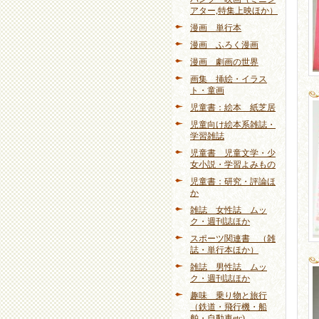
アター,特集上映ほか）
漫画 単行本
漫画 ふろく漫画
漫画 劇画の世界
画集 挿絵・イラス
ト・童画
児童書：絵本 紙芝居
児童向け絵本系雑誌・
学習雑誌
児童書 児童文学・少
女小説・学習よみもの
児童書：研究・評論ほ
か
雑誌 女性誌 ムッ
ク・週刊誌ほか
スポーツ関連書 （雑
誌・単行本ほか）
雑誌 男性誌 ムッ
ク・週刊誌ほか
趣味 乗り物と旅行
（鉄道・飛行機・船
舶・自動車etc)