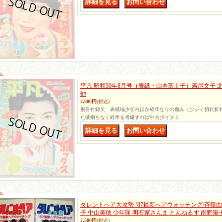
｜
平凡 昭和30年8月号（表紙・山本富士子）若尾文子 
他
2,800円
(税込)
別冊付録欠 表紙端少切れほか経年なりの傷み（少シミ切れ折
た破損もなく経年を考慮すれば中古少イタミ
｜
タレントへア大攻勢 ‘87最新へアウォッチング/斉藤由
子 中山美穂 少年隊 明石家さんま とんねるず 南野陽
2,500円
(税込)