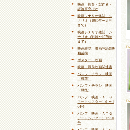
映画 監督・製作者・
評論研究ほか
映画シナリオ雑誌 シ
ナリオ（1980年〜近刊
まで）
映画シナリオ雑誌 シ
ナリオ（戦後〜1979年
まで）
映画雑誌 映画評論&映
画芸術
ポスター 映画
映画 戦前映画関連書
パンフ・チラシ 映画
（戦前）
パンフ・チラシ 映画
（戦後）
パンフ 映画（ＡＴＧ
アートシアター）91〜1
64号
パンフ 映画（ＡＴＧ
アートシアター）1〜90
号
パンフ 映画（ミニシ