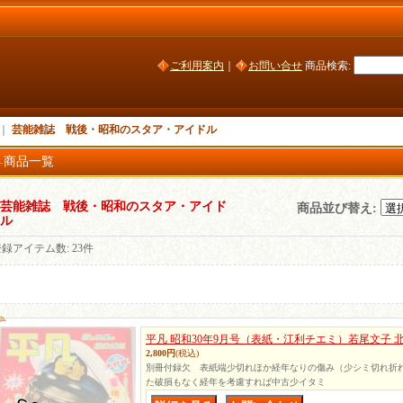
ご利用案内
｜
お問い合せ
商品検索
:
｜
芸能雑誌 戦後・昭和のスタア・アイドル
商品一覧
芸能雑誌 戦後・昭和のスタア・アイド
商品並び替え
:
ル
登録アイテム数
:
23件
平凡 昭和30年9月号（表紙・江利チエミ）若尾文子 北
2,800円
(税込)
別冊付録欠 表紙端少切れほか経年なりの傷み（少シミ切れ折
た破損もなく経年を考慮すれば中古少イタミ