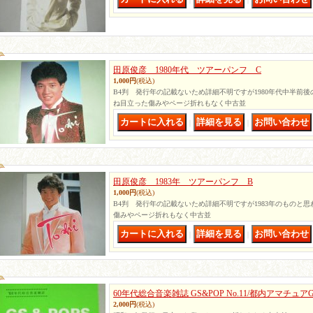
田原俊彦 1980年代 ツアーパンフ C
1,000円
(税込)
B4判 発行年の記載ないため詳細不明ですが1980年代中半前
ね目立った傷みやページ折れもなく中古並
｜
｜
田原俊彦 1983年 ツアーパンフ B
1,000円
(税込)
B4判 発行年の記載ないため詳細不明ですが1983年のものと
傷みやページ折れもなく中古並
｜
｜
60年代総合音楽雑誌 GS&POP No.11/都内アマチュ
2,000円
(税込)