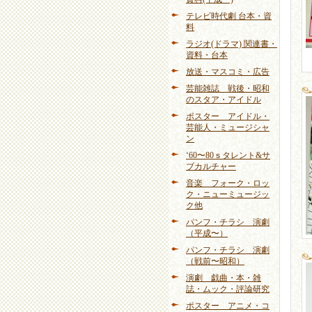
テレビ時代劇 台本・資
料
ラジオ(ドラマ) 関連書・
資料・台本
放送・マスコミ・広告
芸能雑誌 戦後・昭和
のスタア・アイドル
ポスター アイドル・
芸能人・ミュージシャ
ン
‘60〜80ｓタレント&サ
ブカルチャー
音楽 フォーク・ロッ
ク・ニューミュージッ
ク他
パンフ・チラシ 演劇
（平成〜）
パンフ・チラシ 演劇
（戦前〜昭和）
演劇 戯曲・本・雑
誌・ムック・評論研究
ポスター アニメ・コ