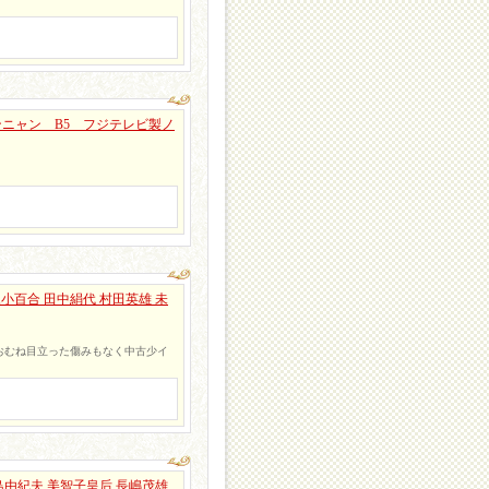
ニャン B5 フジテレビ製ノ
永小百合 田中絹代 村田英雄 未
おむね目立った傷みもなく中古少イ
三島由紀夫 美智子皇后 長嶋茂雄