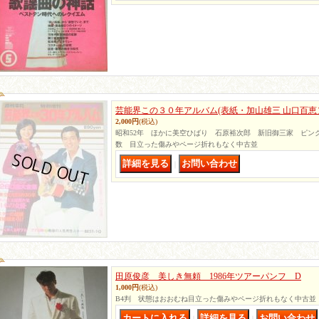
芸能界この３０年アルバム(表紙・加山雄三 山口百
2,000円
(税込)
昭和52年 ほかに美空ひばり 石原裕次郎 新旧御三家 ピン
数 目立った傷みやページ折れもなく中古並
｜
田原俊彦 美しき無頼 1986年ツアーパンフ D
1,000円
(税込)
B4判 状態はおおむね目立った傷みやページ折れもなく中古並
｜
｜