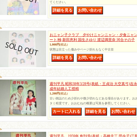
てください。
｜
おニャン子クラブ 夕やけニャンニャン・夕食ニャン
ート/検;新田恵利 国生さゆり 渡辺満里奈 河合その子
1,000円
(税込)
状態は目立った傷みやページ折れもなく中古並
｜
週刊平凡 昭和38年3/28号(表紙・王貞治 大空真弓)吉
成年結婚人工授精
1,200円
(税込)
古い雑誌のため少折れや微少切れなどある場合があります。お
タミ程度です。おおむねの概要は写真を参照してください。
｜
｜
週刊平凡 1959年 創刊号(表紙・高橋圭三 団令子)