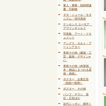
軍人・軍隊・戦時関連
書・印刷物
ダダ・シュール・モダ
ニズム・現代美術
ナンセンス ユーモア
アヴァンギャルド
写真集 アート・ドキ
ュメント
アングラ・カルト・ア
ートシアター
美術その他（建築・工
芸・版画・デザインet
c）
美術その他（肉筆画
本・雑誌にまつわる原
画・画稿）
ポスター 企業広告
（戦前〜昭和）
ポスター その他
パンフ・チラシ 宣
伝・広告ほか
近代ニッポン 都市く