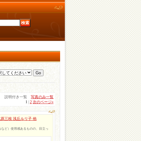
説明付き一覧
写真のみ一覧
1
|
2
次のページ
»
原三枝 浅丘ルリ子 他
れなど）使用感あるものの、目立っ