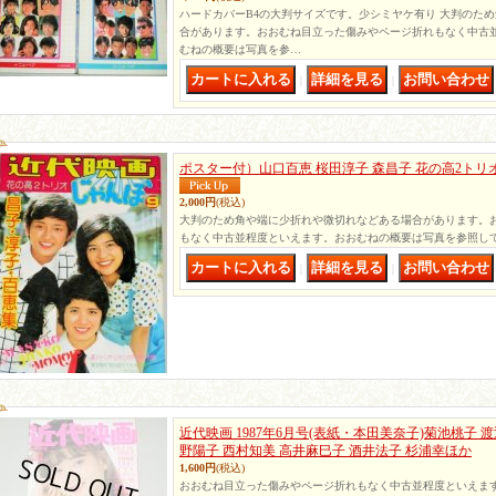
ハードカバーB4の大判サイズです。少シミヤケ有り 大判のた
合があります。おおむね目立った傷みやページ折れもなく中古
むねの概要は写真を参…
｜
｜
ポスター付）山口百恵 桜田淳子 森昌子 花の高2トリ
2,000円
(税込)
大判のため角や端に少折れや微切れなどある場合があります。
もなく中古並程度といえます。おおむねの概要は写真を参照し
｜
｜
近代映画 1987年6月号(表紙・本田美奈子)菊池桃子 
野陽子 西村知美 高井麻巳子 酒井法子 杉浦幸ほか
1,600円
(税込)
おおむね目立った傷みやページ折れもなく中古並程度といえま