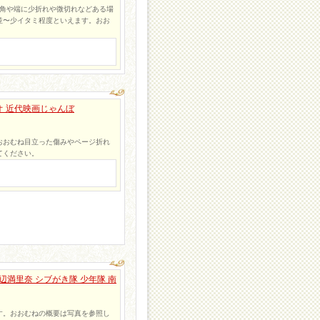
め角や端に少折れや微切れなどある場
並〜少イタミ程度といえます。おお
オ 近代映画じゃんぼ
おおむね目立った傷みやページ折れ
てください。
渡辺満里奈 シブがき隊 少年隊 南
す。おおむねの概要は写真を参照し