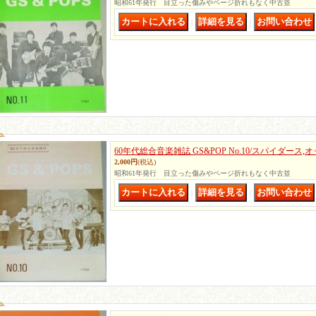
昭和61年発行 目立った傷みやページ折れもなく中古並
｜
｜
60年代総合音楽雑誌 GS&POP No.10/スパイダース
2,000円
(税込)
昭和61年発行 目立った傷みやページ折れもなく中古並
｜
｜