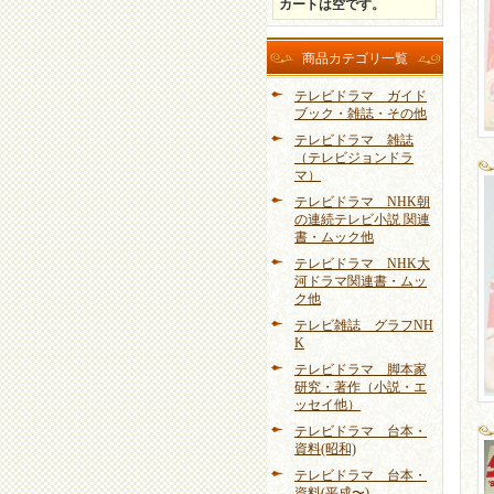
カートは空です。
商品カテゴリ一覧
テレビドラマ ガイド
ブック・雑誌・その他
テレビドラマ 雑誌
（テレビジョンドラ
マ）
テレビドラマ NHK朝
の連続テレビ小説 関連
書・ムック他
テレビドラマ NHK大
河ドラマ関連書・ムッ
ク他
テレビ雑誌 グラフNH
K
テレビドラマ 脚本家
研究・著作（小説・エ
ッセイ他）
テレビドラマ 台本・
資料(昭和)
テレビドラマ 台本・
資料(平成〜)