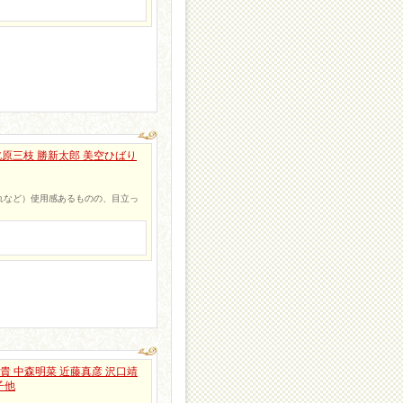
北原三枝 勝新太郎 美空ひばり
れなど）使用感あるものの、目立っ
貴 中森明菜 近藤真彦 沢口靖
子他