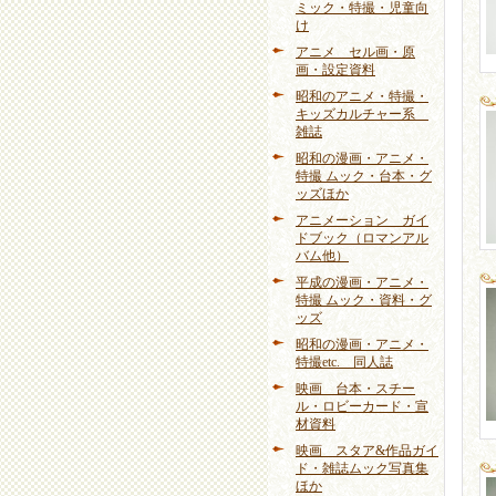
ミック・特撮・児童向
け
アニメ セル画・原
画・設定資料
昭和のアニメ・特撮・
キッズカルチャー系
雑誌
昭和の漫画・アニメ・
特撮 ムック・台本・グ
ッズほか
アニメーション ガイ
ドブック（ロマンアル
バム他）
平成の漫画・アニメ・
特撮 ムック・資料・グ
ッズ
昭和の漫画・アニメ・
特撮etc. 同人誌
映画 台本・スチー
ル・ロビーカード・宣
材資料
映画 スタア&作品ガイ
ド・雑誌ムック写真集
ほか