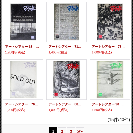
アートシアター 63 マルキ・ド・サドの演出のもとにシャラントン精神病院患者によって演じられたジャン＝ポール・マラーの迫害と暗殺/監督ピーター・ブルック
アートシアター 71 ウィークエンド/監督ジャン・リュック・ゴダール
アートシアター 73 十月/監督セルゲイ・エイゼンシュテイン
1,200円
(税込)
1,400円
(税込)
1,000円
(税込)
アートシアター 76 バルタザールよどこへ行く/監督ロベール・ブレッソン
アートシアター 88 野いちご/監督イングマール・ベルイマン
アートシアター 90 あらかじめ失われた恋人たちよ/監督・清水邦夫,田原総一朗
1,200円
(税込)
1,000円
(税込)
1,500円
(税込)
(15件/40件)
1
2
3
次
»