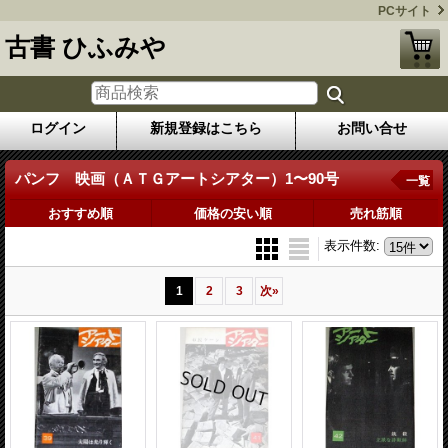
PCサイト
古書 ひふみや
ログイン
新規登録はこちら
お問い合せ
パンフ 映画（ＡＴＧアートシアター）1〜90号
一覧
おすすめ順
価格の安い順
売れ筋順
表示件数
:
1
2
3
次
»