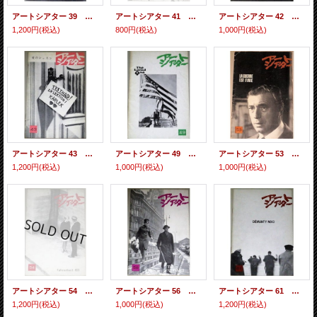
アートシアター 39 太陽は光り輝く/監督ジョン・フォード
アートシアター 41 市民ケーン/監督オーソン・ウェルズ
アートシアター 42 銃殺・立派な詐欺師/監督ジョセフ・ロージー/ジャン・リュック・ゴダール
1,200円
(税込)
800円
(税込)
1,000円
(税込)
アートシアター 43 愛のレッスン/監督イングマール・ベルイマン
アートシアター 49 ラヴド・ワン/監督トニー・リチャードソン
アートシアター 53 戦争は終わった/監督アラン・レネ
1,200円
(税込)
1,000円
(税込)
1,000円
(税込)
アートシアター 54 華氏451/監督フランソワ・トリュフォー
アートシアター 56 召使/監督ジョセフ・ロージー
アートシアター 61 夜のダイヤモンド/監督ヤン・ニェメッツ
1,200円
(税込)
1,000円
(税込)
1,200円
(税込)