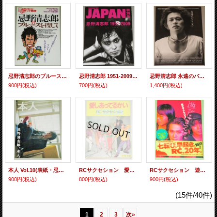
忌野清志郎のブルースを捜して 別冊宝島・音楽誌が書かないJポップ批評45/検;RCサクセション
忌野清志郎 1951-2009 ロッキングオン・ジャパン特別号/検;RCサクセション
忌野清志郎 永遠のバンド・マン MUSIC MAGAZINE増刊/検;RCサクセション
900円
(税込)
700円
(税込)
1,400円
(税込)
本人 Vol.10(表紙・忌野清志郎)佐内正史 三宅恵介デヴィ夫人
RCサクセション 愛しあってるかい 月刊宝島・特別編集/検;忌野清志郎
RCサクセション 遊びじゃないんだっ 1990年初版・帯付/検;忌野清志郎
900円
(税込)
800円
(税込)
900円
(税込)
(15件/40件)
1
2
3
次
»