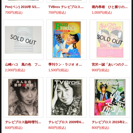
Pen(ペン) 2016年 5/15号完全保存版 いとしの歌謡曲。/検;大瀧詠一はっぴいえんど松田聖子
TVBros テレビブロス 2018年6月号 星野源x細野晴臣/検;あいみょんBiSH川栄李奈 夢眠ねむ遠藤憲一
堀内孝雄 ひと握りの友へ フォト＆エッセイ 帯付/検;アリス谷村新司
700円
(税込)
700円
(税込)
1,000円
(税込)
山崎ハコ 風の色 フォト＆自伝エッセイ
季刊ラン・ラジオ オールヒット曲‘78 保存版 昭和54年1月/山口百恵アリスほかヒット曲 CMソング アニメソング
宮沢一誠「あいつのクシャミ」検;井上陽水YMO矢沢永吉さだまさし松山千春 中島みゆき長渕剛ほか
2,000円
(税込)
1,500円
(税込)
900円
(税込)
テレビブロス臨時増刊 みんなの忌野清志郎/検;RCサクセション
テレビブロス 2009年6/12号(追悼・忌野清志郎)検;RCサクセション
テレビブロス 2015年2/20号(特集・忌野清志郎)検;RCサクセション
600円
(税込)
800円
(税込)
800円
(税込)