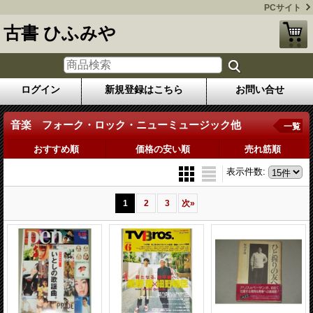
PCサイト
古書 ひふみや
ログイン
新規登録はこちら
お問い合せ
音楽 フォーク・ロック・ニューミュージック他
一覧
おすすめ順
価格の安い順
売れ筋順
表示件数
:
1
2
3
次
»